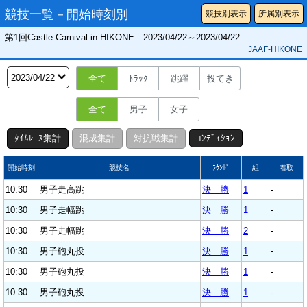
競技一覧－開始時刻別
競技別表示
所属別表示
第1回Castle Carnival in HIKONE 2023/04/22～2023/04/22
JAAF-HIKONE
全て
ﾄﾗｯｸ
跳躍
投てき
全て
男子
女子
ﾀｲﾑﾚｰｽ集計
混成集計
対抗戦集計
ｺﾝﾃﾞｨｼｮﾝ
開始時刻
競技名
ﾗｳﾝﾄﾞ
組
着取
10:30
男子走高跳
決 勝
1
-
10:30
男子走幅跳
決 勝
1
-
10:30
男子走幅跳
決 勝
2
-
10:30
男子砲丸投
決 勝
1
-
10:30
男子砲丸投
決 勝
1
-
10:30
男子砲丸投
決 勝
1
-