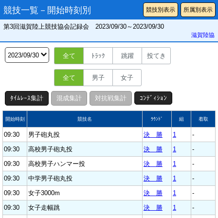
競技一覧－開始時刻別
競技別表示
所属別表示
第3回滋賀陸上競技協会記録会 2023/09/30～2023/09/30
滋賀陸協
全て
ﾄﾗｯｸ
跳躍
投てき
全て
男子
女子
ﾀｲﾑﾚｰｽ集計
混成集計
対抗戦集計
ｺﾝﾃﾞｨｼｮﾝ
開始時刻
競技名
ﾗｳﾝﾄﾞ
組
着取
09:30
男子砲丸投
決 勝
1
-
09:30
高校男子砲丸投
決 勝
1
-
09:30
高校男子ハンマー投
決 勝
1
-
09:30
中学男子砲丸投
決 勝
1
-
09:30
女子3000m
決 勝
1
-
09:30
女子走幅跳
決 勝
1
-