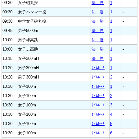
09:30
女子砲丸投
決 勝
1
-
09:30
女子ハンマー投
決 勝
1
-
09:30
中学女子砲丸投
決 勝
1
-
09:45
男子5000m
決 勝
1
-
10:00
男子棒高跳
決 勝
1
-
10:00
女子走高跳
決 勝
1
-
10:15
女子300mH
決 勝
1
-
10:20
男子300mH
ﾀｲﾑﾚｰｽ
1
-
10:20
男子300mH
ﾀｲﾑﾚｰｽ
2
-
10:30
女子100m
ﾀｲﾑﾚｰｽ
1
-
10:30
女子100m
ﾀｲﾑﾚｰｽ
2
-
10:30
女子100m
ﾀｲﾑﾚｰｽ
3
-
10:30
女子100m
ﾀｲﾑﾚｰｽ
4
-
10:30
女子100m
ﾀｲﾑﾚｰｽ
5
-
10:30
女子100m
ﾀｲﾑﾚｰｽ
6
-