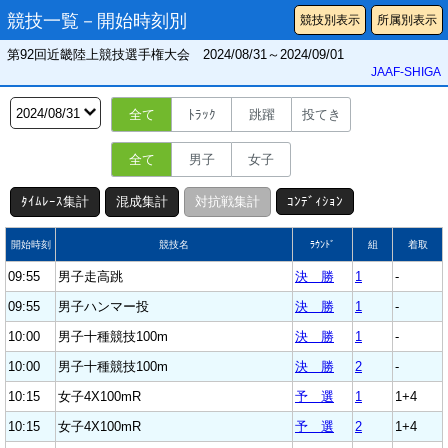
競技一覧－開始時刻別
競技別表示
所属別表示
第92回近畿陸上競技選手権大会 2024/08/31～2024/09/01
JAAF-SHIGA
全て
ﾄﾗｯｸ
跳躍
投てき
全て
男子
女子
ﾀｲﾑﾚｰｽ集計
混成集計
対抗戦集計
ｺﾝﾃﾞｨｼｮﾝ
開始時刻
競技名
ﾗｳﾝﾄﾞ
組
着取
09:55
男子走高跳
決 勝
1
-
09:55
男子ハンマー投
決 勝
1
-
10:00
男子十種競技100m
決 勝
1
-
10:00
男子十種競技100m
決 勝
2
-
10:15
女子4X100mR
予 選
1
1+4
10:15
女子4X100mR
予 選
2
1+4