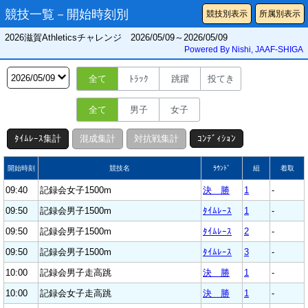
競技一覧－開始時刻別
競技別表示
所属別表示
2026滋賀Athleticsチャレンジ 2026/05/09～2026/05/09
Powered By Nishi, JAAF-SHIGA
全て
ﾄﾗｯｸ
跳躍
投てき
全て
男子
女子
ﾀｲﾑﾚｰｽ集計
混成集計
対抗戦集計
ｺﾝﾃﾞｨｼｮﾝ
開始時刻
競技名
ﾗｳﾝﾄﾞ
組
着取
09:40
記録会女子1500m
決 勝
1
-
09:50
記録会男子1500m
ﾀｲﾑﾚｰｽ
1
-
09:50
記録会男子1500m
ﾀｲﾑﾚｰｽ
2
-
09:50
記録会男子1500m
ﾀｲﾑﾚｰｽ
3
-
10:00
記録会男子走高跳
決 勝
1
-
10:00
記録会女子走高跳
決 勝
1
-