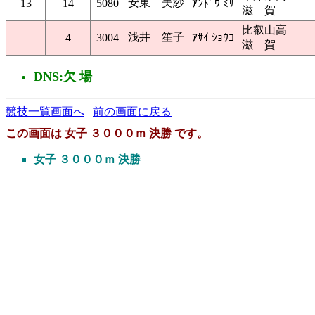
安東 美紗
13
14
5080
ｱﾝﾄﾞｳ ﾐｻ
滋 賀
比叡山高
浅井 笙子
4
3004
ｱｻｲ ｼｮｳｺ
滋 賀
DNS:欠 場
競技一覧画面へ
前の画面に戻る
この画面は 女子 ３０００ｍ 決勝 です。
女子 ３０００ｍ 決勝