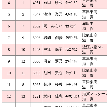
草津東高
石田 紗和
4
1
4051
ｲｼﾀﾞ ｻﾜ
滋 賀
草津東高
溜池 梨乃
5
5
4047
ﾀﾒｲｹ ﾘﾉ
滋 賀
瀬田中
岡 みらい
6
7
2562
ｵｶ ﾐﾗｲ
滋 賀
比叡山高
岩﨑 俐歩
7
9
5006
ｲﾜｻｷ ﾘﾎ
滋 賀
近江八幡AC
中江 保子
8
10
1443
ﾅｶｴ ﾔｽｺ
滋 賀
草津東高
河合 夢乃
9
12
3066
ｶﾜｲ ﾕﾒﾉ
滋 賀
比叡山高
池田 美心
10
11
5005
ｲｹﾀﾞ ﾐｺ
滋 賀
草津東高
菊地 桜香
11
8
5085
ｷｸﾁ ｵｳｶ
滋 賀
滋賀マスター
武内 佳恵
12
13
1221
ﾀｹｳﾁ ﾖｼｴ
滋 賀
草津東高