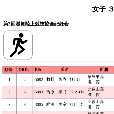
女子 
第3回滋賀陸上競技協会記録会
順位
ORD.
Bib
氏名
所属
草津東高
牧野 智彩
1
2
5082
ﾏｷﾉ ﾁｻ
滋 賀
比叡山高
吉原 綾乃
2
6
5003
ﾖｼﾊﾗ ｱﾔﾉ
滋 賀
比叡山高
網治 美空
3
3
3005
ｱﾐﾁﾞ ﾐｸ
滋 賀