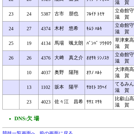
滋 賀
立命館守
古市 朋也
23
24
5387
ﾌﾙｲﾁ ﾄﾓﾔ
滋 賀
立命館守
木村 悠希
24
27
4374
ｷﾑﾗ ﾊﾙｷ
滋 賀
草津東高
馬場 颯太朗
25
19
4134
ﾊﾞﾝﾊﾞ ｿｳﾀﾛｳ
滋 賀
立命館守
大﨑 真之介
26
26
4376
ｵｵｻｷ ｼﾝﾉｽｹ
滋 賀
大津商高
奥野 陽翔
10
4037
ｵｸﾉ ﾊﾙﾄ
滋 賀
てるみん
坂本 陽平
13
1102
ｻｶﾓﾄ ﾖｳﾍｲ
滋 賀
比叡山高
佐々江 昌希
23
4023
ｻｻｴ ﾏｻｷ
滋 賀
DNS:欠 場
競技一覧画面へ
前の画面に戻る