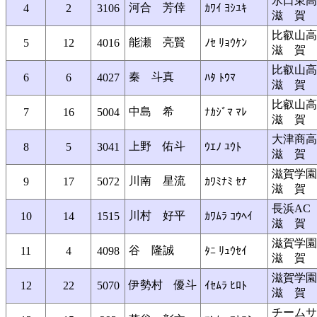
水口東高
河合 芳倖
4
2
3106
ｶﾜｲ ﾖｼﾕｷ
滋 賀
比叡山高
能瀬 亮賢
5
12
4016
ﾉｾ ﾘｮｳｹﾝ
滋 賀
比叡山高
秦 斗真
6
6
4027
ﾊﾀ ﾄｳﾏ
滋 賀
比叡山高
中島 希
7
16
5004
ﾅｶｼﾞﾏ ﾏﾚ
滋 賀
大津商高
上野 佑斗
8
5
3041
ｳｴﾉ ﾕｳﾄ
滋 賀
滋賀学園
川南 星流
9
17
5072
ｶﾜﾐﾅﾐ ｾﾅ
滋 賀
長浜AC
川村 好平
10
14
1515
ｶﾜﾑﾗ ｺｳﾍｲ
滋 賀
滋賀学園
谷 隆誠
11
4
4098
ﾀﾆ ﾘｭｳｾｲ
滋 賀
滋賀学園
伊勢村 優斗
12
22
5070
ｲｾﾑﾗ ﾋﾛﾄ
滋 賀
チームサ