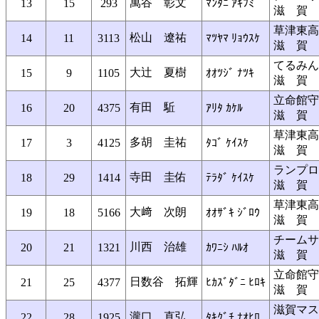
萬谷 彰文
13
15
293
ﾏﾝﾀﾆ ｱｷﾌﾐ
滋 賀
草津東高
松山 遼祐
14
11
3113
ﾏﾂﾔﾏ ﾘｮｳｽｹ
滋 賀
てるみん
大辻 夏樹
15
9
1105
ｵｵﾂｼﾞ ﾅﾂｷ
滋 賀
立命館守
有田 駈
16
20
4375
ｱﾘﾀ ｶｹﾙ
滋 賀
草津東高
多胡 圭祐
17
3
4125
ﾀｺﾞ ｹｲｽｹ
滋 賀
ランプロ
寺田 圭佑
18
29
1414
ﾃﾗﾀﾞ ｹｲｽｹ
滋 賀
草津東高
大﨑 次朗
19
18
5166
ｵｵｻﾞｷ ｼﾞﾛｳ
滋 賀
チームサ
川西 治雄
20
21
1321
ｶﾜﾆｼ ﾊﾙｵ
滋 賀
立命館守
日数谷 拓輝
21
25
4377
ﾋｶｽﾞﾀﾞﾆ ﾋﾛｷ
滋 賀
滋賀マス
瀧口 直弘
22
28
1925
ﾀｷｸﾞﾁ ﾅｵﾋﾛ