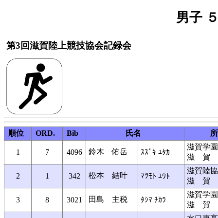
男子 
第3回滋賀陸上競技協会記録会
順位
ORD.
Bib
氏名
所
滋賀学園
鈴木 佑岳
1
7
4096
ｽｽﾞｷ ﾕﾀｶ
滋 賀
滋賀陸協
松本 結叶
2
1
342
ﾏﾂﾓﾄ ﾕｳﾄ
滋 賀
滋賀学園
田島 主税
3
8
3021
ﾀｼﾏ ﾁｶﾗ
滋 賀