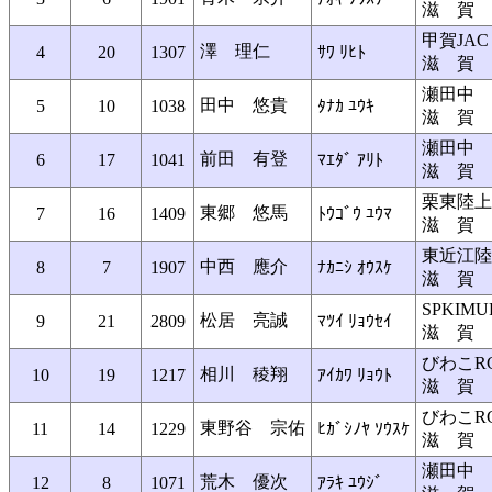
滋 賀
甲賀JAC
澤 理仁
4
20
1307
ｻﾜ ﾘﾋﾄ
滋 賀
瀬田中
田中 悠貴
5
10
1038
ﾀﾅｶ ﾕｳｷ
滋 賀
瀬田中
前田 有登
6
17
1041
ﾏｴﾀﾞ ｱﾘﾄ
滋 賀
栗東陸上
東郷 悠馬
7
16
1409
ﾄｳｺﾞｳ ﾕｳﾏ
滋 賀
東近江陸
中西 應介
8
7
1907
ﾅｶﾆｼ ｵｳｽｹ
滋 賀
SPKIM
松居 亮誠
9
21
2809
ﾏﾂｲ ﾘｮｳｾｲ
滋 賀
びわこR
相川 稜翔
10
19
1217
ｱｲｶﾜ ﾘｮｳﾄ
滋 賀
びわこR
東野谷 宗佑
11
14
1229
ﾋｶﾞｼﾉﾔ ｿｳｽｹ
滋 賀
瀬田中
荒木 優次
12
8
1071
ｱﾗｷ ﾕｳｼﾞ