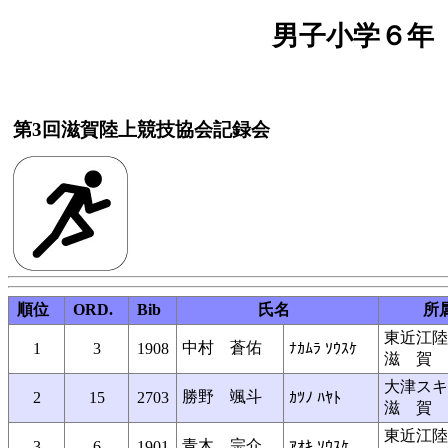
男子小学６年 １
第3回滋賀陸上競技協会記録会
順位
ORD.
Bib
氏名
所
東近江陸
中村 蒼佑
1
3
1908
ﾅｶﾑﾗ ｿｳｽｹ
滋 賀
大津スキ
勝野 颯斗
2
15
2703
ｶﾂﾉ ﾊﾔﾄ
滋 賀
東近江陸
青木 宗介
3
6
1901
ｱｵｷ ｿｳｽｹ