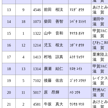
滋 賀
あけとみ
前田 桜汰
13
9
4546
ﾏｴﾀﾞ ｵｳﾀ
滋 賀
瀬田中
柴田 善智
14
18
1073
ｼﾊﾞﾀ ﾖｼﾄﾓ
滋 賀
甲賀JAC
山中 音和
15
1
1322
ﾔﾏﾅｶ ｵﾄﾔ
滋 賀
びわこR
児玉 桜太
16
12
1214
ｺﾀﾞﾏ ｵｳﾀ
滋 賀
栗東陸上
村地 諒真
17
4
1413
ﾑﾗﾁ ﾘｮｳﾏ
滋 賀
甲賀JAC
廣瀬 結仁
18
13
1314
ﾋﾛｾ ﾕｲﾄ
滋 賀
レイクス
後藤 佑吉
19
5
7102
ｺﾞﾄｳ ﾕｳｷﾁ
滋 賀
野洲AC
原 昂輝
20
11
5017
ﾊﾗ ｺｳｷ
滋 賀
あけとみ
牛坂 真大
21
2
4581
ｳｼｻｶ ﾏﾋﾛ
滋 賀