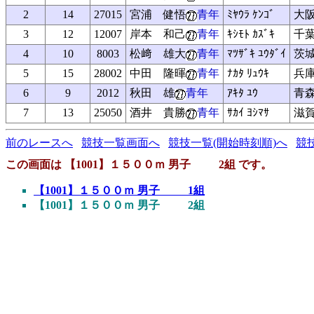
2
14
27015
宮浦 健悟
青年
ﾐﾔｳﾗ ｹﾝｺﾞ
大
3
12
12007
岸本 和己
青年
ｷｼﾓﾄ ｶｽﾞｷ
千
4
10
8003
松﨑 雄大
青年
ﾏﾂｻﾞｷ ﾕｳﾀﾞｲ
茨
5
15
28002
中田 隆暉
青年
ﾅｶﾀ ﾘｭｳｷ
兵
6
9
2012
秋田 雄
青年
ｱｷﾀ ﾕｳ
青
7
13
25050
酒井 貴勝
青年
ｻｶｲ ﾖｼﾏｻ
滋
前のレースへ
競技一覧画面へ
競技一覧(開始時刻順)へ
競
この画面は 【1001】１５００ｍ 男子 2組 です。
【1001】１５００ｍ 男子 1組
【1001】１５００ｍ 男子 2組