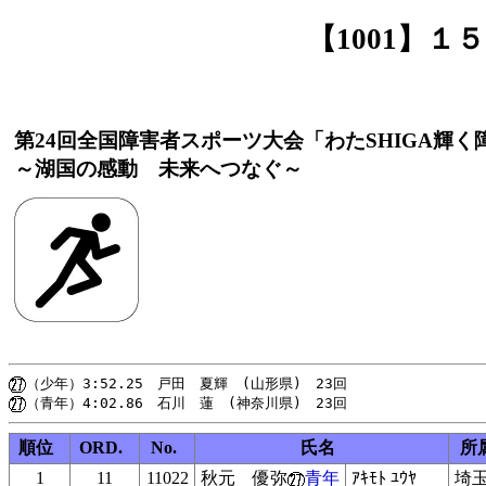
【1001】
第24回全国障害者スポーツ大会「わたSHIGA輝
～湖国の感動 未来へつなぐ～
順位
ORD.
No.
氏名
所
1
11
11022
秋元 優弥
青年
ｱｷﾓﾄ ﾕｳﾔ
埼