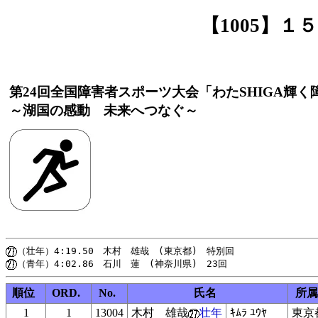
【1005】
第24回全国障害者スポーツ大会「わたSHIGA輝
～湖国の感動 未来へつなぐ～
順位
ORD.
No.
氏名
所属
1
1
13004
木村 雄哉
壮年
ｷﾑﾗ ﾕｳﾔ
東京