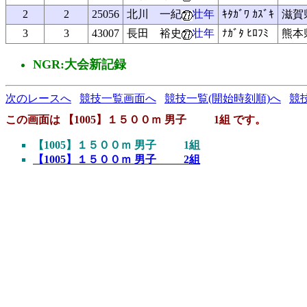
2
2
25056
北川 一紀
壮年
ｷﾀｶﾞﾜ ｶｽﾞｷ
滋賀
3
3
43007
長田 裕史
壮年
ﾅｶﾞﾀ ﾋﾛﾌﾐ
熊本
NGR:大会新記録
次のレースへ
競技一覧画面へ
競技一覧(開始時刻順)へ
競
この画面は 【1005】１５００ｍ 男子 1組 です。
【1005】１５００ｍ 男子 1組
【1005】１５００ｍ 男子 2組