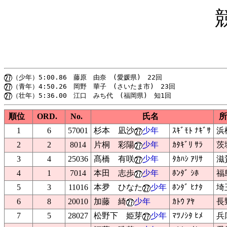
順位
ORD.
No.
氏名
所
1
6
57001
杉本 凪沙
少年
ｽｷﾞﾓﾄ ﾅｷﾞｻ
浜
2
2
8014
片桐 彩陽
少年
ｶﾀｷﾞﾘ ｻﾗ
茨
3
4
25036
髙橋 有咲
少年
ﾀｶﾊｼ ｱﾘｻ
滋
4
1
7014
本田 志歩
少年
ﾎﾝﾀﾞ ｼﾎ
福
5
3
11016
本夛 ひなた
少年
ﾎﾝﾀﾞ ﾋﾅﾀ
埼
6
8
20010
加藤 綺
少年
ｶﾄｳ ｱﾔ
長
7
5
28027
松野下 姫芽
少年
ﾏﾂﾉｼﾀ ﾋﾒ
兵