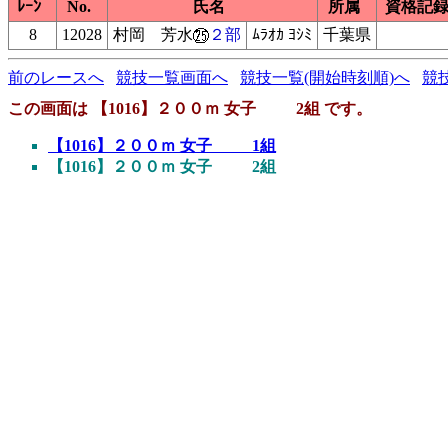
ﾚｰﾝ
No.
氏名
所属
資格記
8
12028
村岡 芳水
２部
ﾑﾗｵｶ ﾖｼﾐ
千葉県
前のレースへ
競技一覧画面へ
競技一覧(開始時刻順)へ
競
この画面は 【1016】２００ｍ 女子 2組 です。
【1016】２００ｍ 女子 1組
【1016】２００ｍ 女子 2組