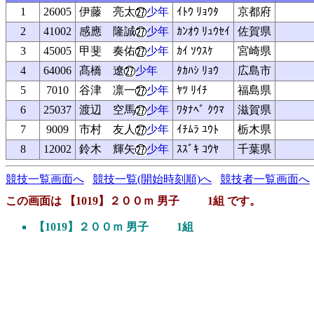
1
26005
伊藤 亮太
少年
ｲﾄｳ ﾘｮｳﾀ
京都府
2
41002
感應 隆誠
少年
ｶﾝｵｳ ﾘｭｳｾｲ
佐賀県
3
45005
甲斐 奏佑
少年
ｶｲ ｿｳｽｹ
宮崎県
4
64006
髙橋 遼
少年
ﾀｶﾊｼ ﾘｮｳ
広島市
5
7010
谷津 凛一
少年
ﾔﾂ ﾘｲﾁ
福島県
6
25037
渡辺 空馬
少年
ﾜﾀﾅﾍﾞ ｸｳﾏ
滋賀県
7
9009
市村 友人
少年
ｲﾁﾑﾗ ﾕｳﾄ
栃木県
8
12002
鈴木 輝矢
少年
ｽｽﾞｷ ｺｳﾔ
千葉県
競技一覧画面へ
競技一覧(開始時刻順)へ
競技者一覧画面へ
この画面は 【1019】２００ｍ 男子 1組 です。
【1019】２００ｍ 男子 1組