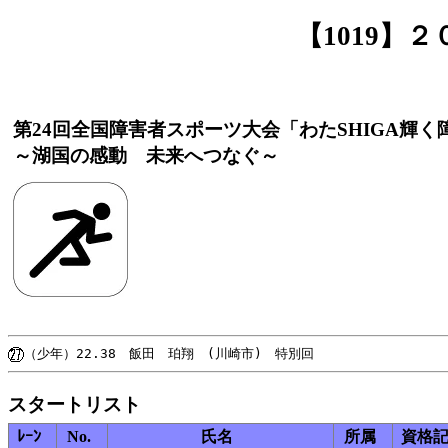
【1019】
第24回全国障害者スポーツ大会「わたSHIGA輝
～湖国の感動 未来へつなぐ～
スタートリスト
ﾚｰﾝ
No.
氏名
所属
資格