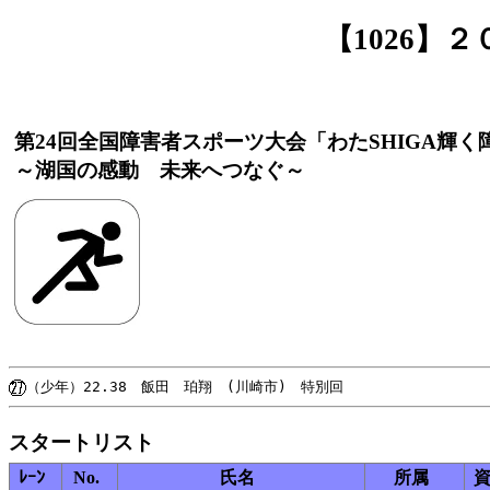
【1026】
第24回全国障害者スポーツ大会「わたSHIGA輝
～湖国の感動 未来へつなぐ～
スタートリスト
ﾚｰﾝ
No.
氏名
所属