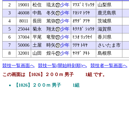
2
19001
松住 琉太
少年
ﾏﾂｽﾞﾐ ﾘｭｳﾀ
山梨県
3
46008
中島 冬矢
少年
ﾅｶｼﾏ ﾄｳﾔ
鹿児島県
4
8011
長田 篤弥
少年
ｵｻﾀﾞ ｱﾂﾔ
茨城県
5
25044
菊永 翔太
少年
ｷｸﾅｶﾞ ｼｮｳﾀ
滋賀県
6
37004
平尾 竜聖
少年
ﾋﾗｵ ﾘｭｳｾｲ
香川県
7
50006
土屋 時矢
少年
ﾂﾁﾔ ﾄｷﾔ
さいたま市
8
32001
山田 煌斗
少年
ﾔﾏﾀﾞ ｱｷﾄ
島根県
競技一覧画面へ
競技一覧(開始時刻順)へ
競技者一覧画面へ
この画面は 【1026】２００ｍ 男子 1組 です。
【1026】２００ｍ 男子 1組