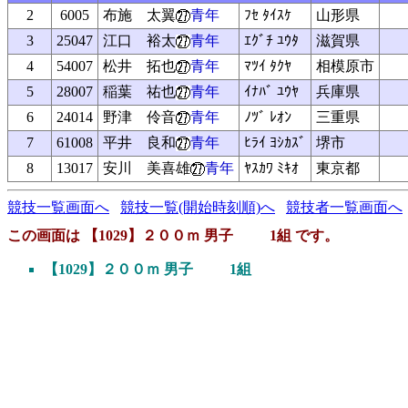
2
6005
布施 太翼
青年
ﾌｾ ﾀｲｽｹ
山形県
3
25047
江口 裕太
青年
ｴｸﾞﾁ ﾕｳﾀ
滋賀県
4
54007
松井 拓也
青年
ﾏﾂｲ ﾀｸﾔ
相模原市
5
28007
稲葉 祐也
青年
ｲﾅﾊﾞ ﾕｳﾔ
兵庫県
6
24014
野津 伶音
青年
ﾉﾂﾞ ﾚｵﾝ
三重県
7
61008
平井 良和
青年
ﾋﾗｲ ﾖｼｶｽﾞ
堺市
8
13017
安川 美喜雄
青年
ﾔｽｶﾜ ﾐｷｵ
東京都
競技一覧画面へ
競技一覧(開始時刻順)へ
競技者一覧画面へ
この画面は 【1029】２００ｍ 男子 1組 です。
【1029】２００ｍ 男子 1組