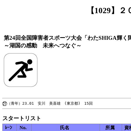
【1029】
第24回全国障害者スポーツ大会「わたSHIGA輝
～湖国の感動 未来へつなぐ～
スタートリスト
ﾚｰﾝ
No.
氏名
所属
資