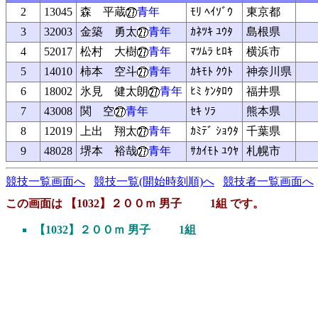
2
13045
森 平蔵
青年
ﾓﾘ ﾍｲｿﾞｳ
東京都
3
32003
金築 勇太
青年
ｶﾈﾂｷ ﾕｳﾀ
島根県
4
52017
松村 大樹
青年
ﾏﾂﾑﾗ ﾋﾛｷ
横浜市
5
14010
柿本 空斗
青年
ｶｷﾓﾄ ｸｳﾄ
神奈川県
6
18002
氷見 健太朗
青年
ﾋﾐ ｹﾝﾀﾛｳ
福井県
7
43008
関 空
青年
ｾｷ ｿﾗ
熊本県
8
12019
上出 翔太
青年
ｶﾐﾃﾞ ｼｮｳﾀ
千葉県
9
48028
堺本 裕哉
青年
ｻｶｲﾓﾄ ﾕｳﾔ
札幌市
競技一覧画面へ
競技一覧(開始時刻順)へ
競技者一覧画面へ
この画面は 【1032】２００ｍ 男子 1組 です。
【1032】２００ｍ 男子 1組