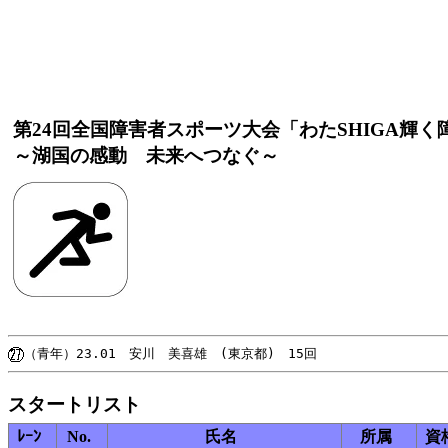
第24回全国障害者スポーツ大会「わたSHIGA輝
～湖国の感動 未来へつなぐ～
スタートリスト
ﾚｰﾝ
No.
氏名
所属
資