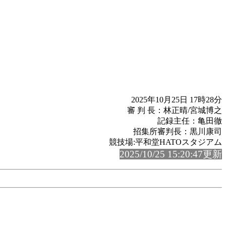
2025年10月25日 17時28分
審 判 長：林正晴/宮城博之
記録主任：亀田徹
招集所審判長：黒川康司
競技場:平和堂HATOスタジアム
2025/10/25 15:20:47更新