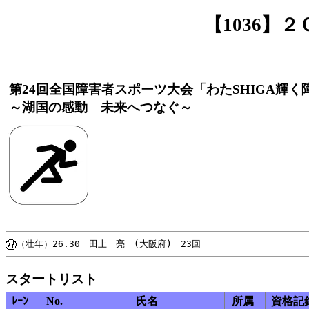
【1036】
第24回全国障害者スポーツ大会「わたSHIGA輝
～湖国の感動 未来へつなぐ～
スタートリスト
ﾚｰﾝ
No.
氏名
所属
資格記