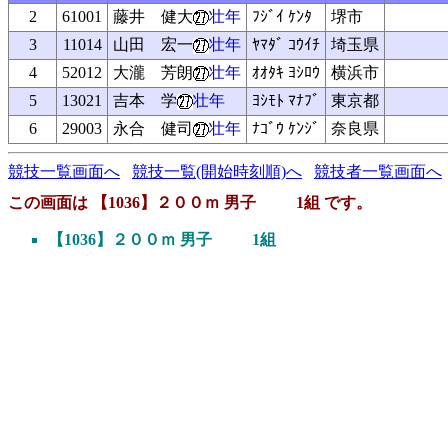
2
61001
藤井 健大
壮年
ﾌｼﾞｲ ｹﾝﾀ
堺市
3
11014
山田 宏一
壮年
ﾔﾏﾀﾞ ｺｳｲﾁ
埼玉県
4
52012
大瀧 芳朗
壮年
ｵｵﾀｷ ﾖｼﾛｳ
横浜市
5
13021
吉本 学
壮年
ﾖｼﾓﾄ ﾏﾅﾌﾞ
東京都
6
29003
永合 健司
壮年
ﾅｺﾞｳ ｹﾝｼﾞ
奈良県
競技一覧画面へ
競技一覧(開始時刻順)へ
競技者一覧画面へ
この画面は 【1036】２００ｍ 男子 1組 です。
【1036】２００ｍ 男子 1組