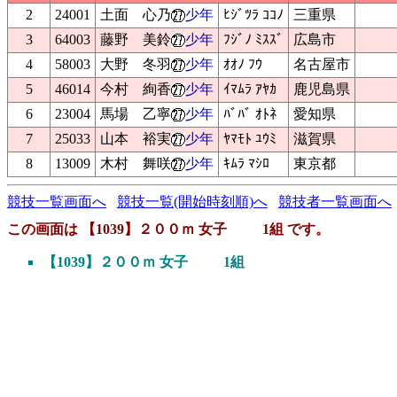
2
24001
土面 心乃
少年
ﾋｼﾞﾂﾗ ｺｺﾉ
三重県
3
64003
藤野 美鈴
少年
ﾌｼﾞﾉ ﾐｽｽﾞ
広島市
4
58003
大野 冬羽
少年
ｵｵﾉ ﾌｳ
名古屋市
5
46014
今村 絢香
少年
ｲﾏﾑﾗ ｱﾔｶ
鹿児島県
6
23004
馬場 乙寧
少年
ﾊﾞﾊﾞ ｵﾄﾈ
愛知県
7
25033
山本 裕実
少年
ﾔﾏﾓﾄ ﾕｳﾐ
滋賀県
8
13009
木村 舞咲
少年
ｷﾑﾗ ﾏｼﾛ
東京都
競技一覧画面へ
競技一覧(開始時刻順)へ
競技者一覧画面へ
この画面は 【1039】２００ｍ 女子 1組 です。
【1039】２００ｍ 女子 1組