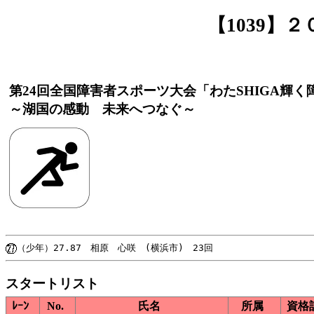
【1039】
第24回全国障害者スポーツ大会「わたSHIGA輝
～湖国の感動 未来へつなぐ～
スタートリスト
ﾚｰﾝ
No.
氏名
所属
資格