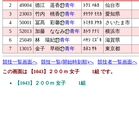
2
49004
德江 遥香
青年
ﾄｸｴ ﾊﾙｶ
仙台市
3
23003
竹内 桃香
青年
ﾀｹｳﾁ ﾓﾓｶ
愛知県
4
50001
冨髙 彩馨
青年
ﾄﾐﾀｶ ｱﾔｶ
さいたま市
5
52013
加藤 ななみ
青年
ｶﾄｳ ﾅﾅﾐ
横浜市
6
25049
林 瑞妃
青年
ﾊﾔｼ ﾐｽﾞｷ
滋賀県
7
13015
金子 早樹
青年
ｶﾈｺ ｻｷ
東京都
競技一覧画面へ
競技一覧(開始時刻順)へ
競技者一覧画面へ
この画面は 【1043】２００ｍ 女子 1組 です。
【1043】２００ｍ 女子 1組