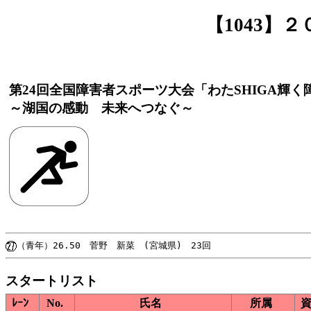
【1043】
第24回全国障害者スポーツ大会「わたSHIGA輝
～湖国の感動 未来へつなぐ～
スタートリスト
ﾚｰﾝ
No.
氏名
所属