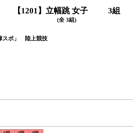
【1201】立幅跳 女子 3組
(全 3組)
く障スポ」 陸上競技