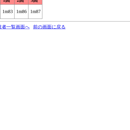
1回
2回
3回
1m83
1m86
1m87
技者一覧画面へ
前の画面に戻る