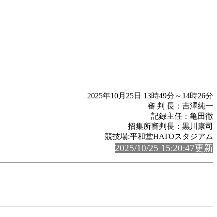
2025年10月25日 13時49分～14時26分
審 判 長：吉澤純一
記録主任：亀田徹
招集所審判長：黒川康司
競技場:平和堂HATOスタジアム
2025/10/25 15:20:47更新