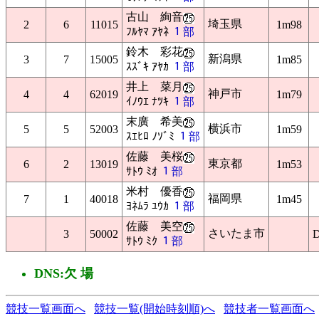
古山 絢音
埼玉県
2
6
11015
1m98
ﾌﾙﾔﾏ ｱﾔﾈ
１部
鈴木 彩花
新潟県
3
7
15005
1m85
ｽｽﾞｷ ｱﾔｶ
１部
井上 菜月
神戸市
4
4
62019
1m79
ｲﾉｳｴ ﾅﾂｷ
１部
末廣 希美
横浜市
5
5
52003
1m59
ｽｴﾋﾛ ﾉｿﾞﾐ
１部
佐藤 美桜
東京都
6
2
13019
1m53
ｻﾄｳ ﾐｵ
１部
米村 優香
福岡県
7
1
40018
1m45
ﾖﾈﾑﾗ ﾕｳｶ
１部
佐藤 美空
さいたま市
3
50002
ｻﾄｳ ﾐｸ
１部
DNS:欠 場
競技一覧画面へ
競技一覧(開始時刻順)へ
競技者一覧画面へ