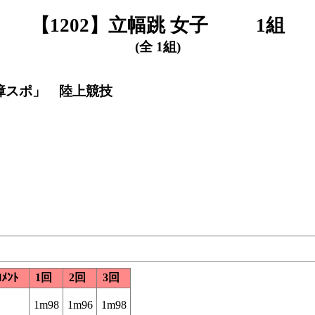
【1202】立幅跳 女子 1組
(全 1組)
く障スポ」 陸上競技
ｺﾒﾝﾄ
1回
2回
3回
1m98
1m96
1m98