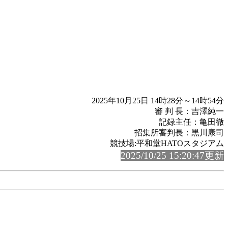
2025年10月25日 14時28分～14時54分
審 判 長：吉澤純一
記録主任：亀田徹
招集所審判長：黒川康司
競技場:平和堂HATOスタジアム
2025/10/25 15:20:47更新