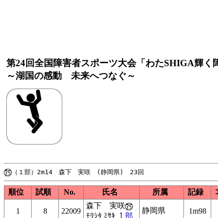
第24回全国障害者スポーツ大会「わたSHIGA輝
～湖国の感動 未来へつなぐ～
順位
試順
No.
氏名
所属
記録
森下 実咲
静岡県
1
8
22009
1m98
ﾓﾘｼﾀ ﾐｻｷ
１部