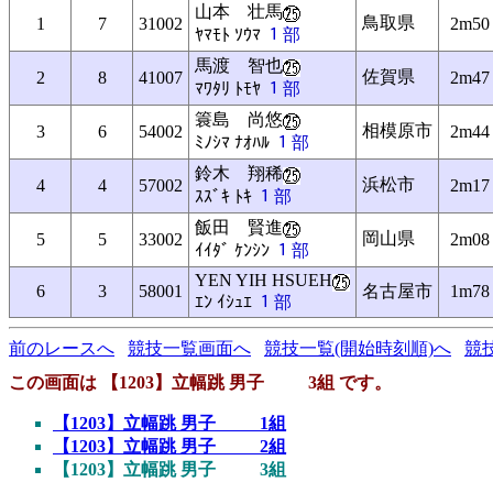
山本 壮馬
鳥取県
1
7
31002
2m50
ﾔﾏﾓﾄ ｿｳﾏ
１部
馬渡 智也
佐賀県
2
8
41007
2m47
ﾏﾜﾀﾘ ﾄﾓﾔ
１部
簑島 尚悠
相模原市
3
6
54002
2m44
ﾐﾉｼﾏ ﾅｵﾊﾙ
１部
鈴木 翔稀
浜松市
4
4
57002
2m17
ｽｽﾞｷ ﾄｷ
１部
飯田 賢進
岡山県
5
5
33002
2m08
ｲｲﾀﾞ ｹﾝｼﾝ
１部
YEN YIH HSUEH
6
3
58001
名古屋市
1m78
ｴﾝ ｲｼｭｴ
１部
前のレースへ
競技一覧画面へ
競技一覧(開始時刻順)へ
競
この画面は 【1203】立幅跳 男子 3組 です。
【1203】立幅跳 男子 1組
【1203】立幅跳 男子 2組
【1203】立幅跳 男子 3組