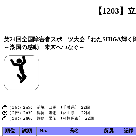
【1203
第24回全国障害者スポーツ大会「わたSHIGA輝
～湖国の感動 未来へつなぐ～
順位
試順
No.
氏名
所属
記録