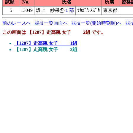
試順
No.
氏名
所属
資格
5
13049
坂上 紗果
１部
ｻｶｶﾞﾐ ｽｽﾞｶ
東京都
前のレースへ
競技一覧画面へ
競技一覧(開始時刻順)へ
競
この画面は 【1207】走高跳 女子 2組 です。
【1207】走高跳 女子 1組
【1207】走高跳 女子 2組