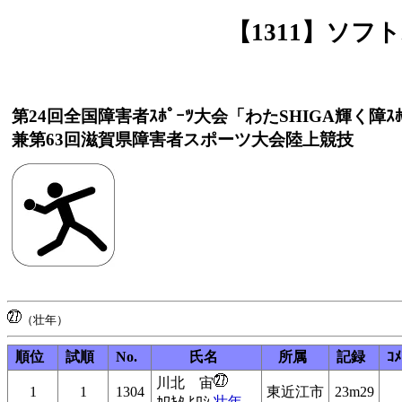
【1311】ソ
第24回全国障害者ｽﾎﾟｰﾂ大会「わたSHIGA輝く障ｽﾎ
兼第63回滋賀県障害者スポーツ大会陸上競技
順位
試順
No.
氏名
所属
記録
ｺﾒ
川北 宙
1
1
1304
東近江市
23m29
ｶﾜｷﾀ ﾋﾛｼ
壮年