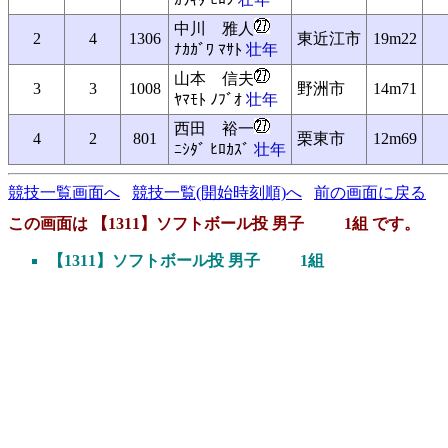
中川 雅人
2
4
1306
東近江市
19m22
ﾅｶｶﾞﾜ ﾏｻﾄ
壮年
山本 信夫
3
3
1008
野洲市
14m71
ﾔﾏﾓﾄ ﾉﾌﾞｵ
壮年
西田 裕一
4
2
801
栗東市
12m69
ﾆｼﾀﾞ ﾋﾛｶｽﾞ
壮年
競技一覧画面へ
競技一覧(開始時刻順)へ
前の画面に戻る
この画面は 【1311】ソフトボール投 男子 1組 です。
【1311】ソフトボール投 男子 1組