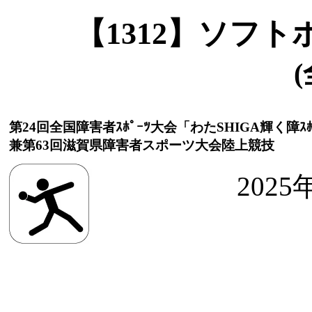
【1312】ソフ
(
第24回全国障害者ｽﾎﾟｰﾂ大会「わたSHIGA輝く障ｽﾎ
兼第63回滋賀県障害者スポーツ大会陸上競技
2025