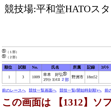
競技場:平和堂HATOス
順位
試順
No.
氏名
所属
記録
ｺﾒﾝﾄ
幸本 好弘
1
3
1009
野洲市
18m52
ｺｳﾓﾄ ﾖｼﾋﾛ
２部
前のレースへ
競技一覧画面へ
競技一覧(開始時刻順)へ
前
この画面は 【1312】