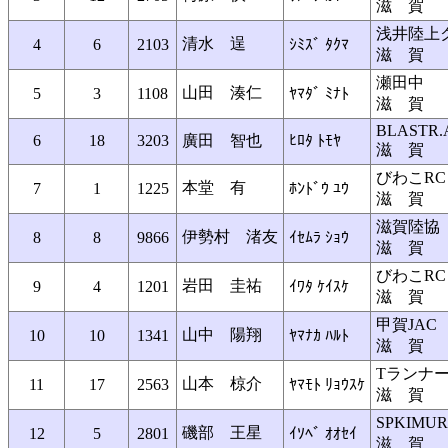
滋 賀
浅井陸上
清水 逞
4
6
2103
ｼﾐｽﾞ ﾀｸﾏ
滋 賀
瀬田中
山田 湊仁
5
3
1108
ﾔﾏﾀﾞ ﾐﾅﾄ
滋 賀
BLASTR.
6
18
3203
廣田 智也
ﾋﾛﾀ ﾄﾓﾔ
滋 賀
びわこRC
本堂 有
7
1
1225
ﾎﾝﾄﾞｳ ﾕｳ
滋 賀
滋賀陸協
伊勢村 渚友
8
8
9866
ｲｾﾑﾗ ｼｮｳ
滋 賀
びわこRC
岩田 圭祐
9
4
1201
ｲﾜﾀ ｹｲｽｹ
滋 賀
甲賀JAC
山中 陽翔
10
10
1341
ﾔﾏﾅｶ ﾊﾙﾄ
滋 賀
Tランナ
山本 椋介
11
17
2563
ﾔﾏﾓﾄ ﾘｮｳｽｹ
滋 賀
SPKIMU
磯部 王星
12
5
2801
ｲｿﾍﾞ ｵｵｾｲ
滋 賀