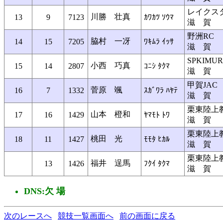
レイクス
川勝 壮真
13
9
7123
ｶﾜｶﾂ ｿｳﾏ
滋 賀
野洲RC
脇村 一冴
14
15
7205
ﾜｷﾑﾗ ｲｯｻ
滋 賀
SPKIMU
小西 巧真
15
14
2807
ｺﾆｼ ﾀｸﾏ
滋 賀
甲賀JAC
菅原 颯
16
7
1332
ｽｶﾞﾜﾗ ﾊﾔﾃ
滋 賀
栗東陸上
山本 橙和
17
16
1429
ﾔﾏﾓﾄ ﾄﾜ
滋 賀
栗東陸上
桃田 光
18
11
1427
ﾓﾓﾀ ﾋｶﾙ
滋 賀
栗東陸上
福井 逞馬
13
1426
ﾌｸｲ ﾀｸﾏ
滋 賀
DNS:欠 場
次のレースへ
競技一覧画面へ
前の画面に戻る