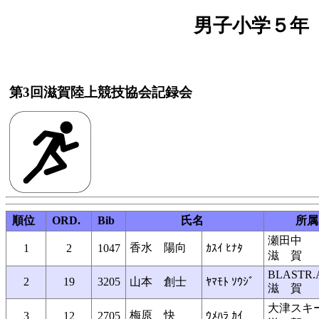
男子小学５年 １
第3回滋賀陸上競技協会記録会
順位
ORD.
Bib
氏名
所属
瀬田中
香水 陽向
1
2
1047
ｶｽｲ ﾋﾅﾀ
滋 賀
BLASTR.
2
19
3205
山本 創士
ﾔﾏﾓﾄ ｿｳｼﾞ
滋 賀
大津スキ
梅原 快
3
12
2705
ｳﾒﾊﾗ ｶｲ