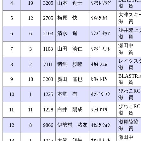
4
19
3205
山本 創士
ﾔﾏﾓﾄ ｿｳｼﾞ
滋 賀
大津スキ
梅原 快
5
12
2705
ｳﾒﾊﾗ ｶｲ
滋 賀
浅井陸上
清水 逞
6
6
2103
ｼﾐｽﾞ ﾀｸﾏ
滋 賀
瀬田中
山田 湊仁
7
3
1108
ﾔﾏﾀﾞ ﾐﾅﾄ
滋 賀
レイクス
猪飼 歩睦
8
2
7111
ｲｶｲ ｱﾕﾑ
滋 賀
BLASTR.
9
18
3203
廣田 智也
ﾋﾛﾀ ﾄﾓﾔ
滋 賀
びわこRC
本堂 有
10
1
1225
ﾎﾝﾄﾞｳ ﾕｳ
滋 賀
びわこRC
白井 陽成
11
11
1228
ｼﾗｲ ﾋﾅﾘ
滋 賀
滋賀陸協
伊勢村 渚友
12
8
9866
ｲｾﾑﾗ ｼｮｳ
滋 賀
瀬田中
大依 知生
13
1
1045
ｵｵﾖﾘ ﾄﾓｷ