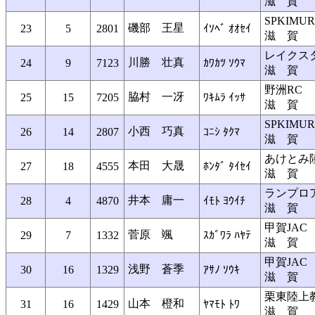
滋 賀
SPKIMU
磯部 王星
23
5
2801
ｲｿﾍﾞ ｵｵｾｲ
滋 賀
レイクス
川勝 壮真
24
9
7123
ｶﾜｶﾂ ｿｳﾏ
滋 賀
野洲RC
脇村 一冴
25
15
7205
ﾜｷﾑﾗ ｲｯｻ
滋 賀
SPKIMU
小西 巧真
26
14
2807
ｺﾆｼ ﾀｸﾏ
滋 賀
あけとみ
本田 大晟
27
18
4555
ﾎﾝﾀﾞ ﾀｲｾｲ
滋 賀
ランプロ
井本 庸一
28
4
4870
ｲﾓﾄ ﾖｳｲﾁ
滋 賀
甲賀JAC
菅原 颯
29
7
1332
ｽｶﾞﾜﾗ ﾊﾔﾃ
滋 賀
甲賀JAC
浅野 蒼季
30
16
1329
ｱｻﾉ ｿｳｷ
滋 賀
栗東陸上
山本 橙和
31
16
1429
ﾔﾏﾓﾄ ﾄﾜ
滋 賀