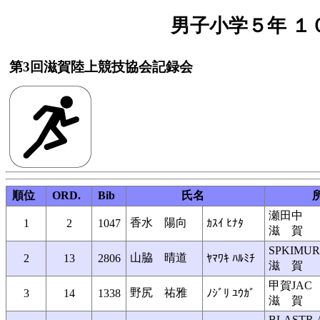
男子小学５年 １０
第3回滋賀陸上競技協会記録会
順位
ORD.
Bib
氏名
瀬田中
香水 陽向
1
2
1047
ｶｽｲ ﾋﾅﾀ
滋 賀
SPKIMU
山脇 晴道
2
13
2806
ﾔﾏﾜｷ ﾊﾙﾐﾁ
滋 賀
甲賀JAC
野尻 祐雅
3
14
1338
ﾉｼﾞﾘ ﾕｳｶﾞ
滋 賀
BLASTR.