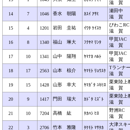
滋 賀
瀬田中
香水 朝陽
14
7
1046
ｶｽｲ ｱｻﾋ
滋 賀
びわこRC
岩田 圭祐
15
4
1201
ｲﾜﾀ ｹｲｽｹ
滋 賀
甲賀JAC
福山 琳大
16
8
1340
ﾌｸﾔﾏ ﾘﾝﾀ
滋 賀
甲賀JAC
山中 陽翔
17
10
1341
ﾔﾏﾅｶ ﾊﾙﾄ
滋 賀
Tランナ
山本 椋介
18
17
2563
ﾔﾏﾓﾄ ﾘｮｳｽｹ
滋 賀
栗東陸上
山形 幸大
19
15
1428
ﾔﾏｶﾞﾀ ﾕｷﾋﾛ
滋 賀
栗東陸上
門田 瑞大
20
9
1417
ｶﾄﾞﾀ ﾐｽﾞﾄ
滋 賀
野洲RC
高橋 紘
21
10
7204
ﾀｶﾊｼ ﾋﾛ
滋 賀
大津スキ
竹本 雅隆
22
3
2706
ﾀｹﾓﾄ ﾏｻﾀｶ