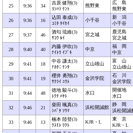
広 島
吉原 健翔(3)
熊野東
25
9:36
34
ﾖｼﾊﾗ ｹﾝﾄ
熊野東
新 潟
込田 泰成(3)
小千谷
26
9:36
16
ｺﾐﾀ ﾀｲｾｲ
小千谷
鹿児島
酒匂 琉維(3)
宮之城
27
9:37
46
ｻｺｳ ﾙｲ
宮之城
福 岡
内藤 伊吹(3)
中京
28
9:40
40
ﾅｲﾄｳ ｲﾌﾞｷ
中京
富 山
中谷 謙太(3)
立山雄山
29
9:41
18
ﾅｶﾀﾆ ｹﾝﾀ
立山雄山
石 川
櫻井 勇翔(2)
金沢学院
30
9:41
19
ｻｸﾗｲ ﾕｳﾄ
金沢学院
開催地
徳地 駿斗(3)
水口
31
9:44
48
ﾄｸﾁ ﾊﾔﾄ
水口
静 岡
柴田 颯真(3)
浜松開誠館
32
9:46
21
ｼﾊﾞﾀ ｿｳﾏ
浜松開誠
東 京
楠本 陸登(3)
KJR・L
33
9:46
13
ｸｽﾓﾄ ﾘｸﾄ
KJR・L