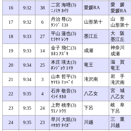
愛 媛
二宮 海哩(3)
愛媛RA
16
9:32
38
ﾆﾉﾐﾔ ｶｲﾘ
愛媛RA
山 形
丹治 尊(2)
山形第十
17
9:32
6
ﾀﾝｼﾞ ﾐｺﾄ
山形第十
大 阪
平山 蓮也(3)
墨江丘
18
9:33
27
ﾋﾗﾔﾏ ﾚﾝﾔ
墨江丘
神奈川
金子 飛仁(3)
成瀬
19
9:33
14
ｶﾈｺ ｱｽﾞｷ
成瀬
滋 賀
本庄 瑛太(3)
竜王
20
9:34
25
ﾎﾝｼﾞｮｳ ｴｲﾀ
竜王
岩 手
山本 哲平(3)
滝沢南
21
9:34
3
ﾔﾏﾓﾄ ﾃｯﾍﾟｲ
滝沢南
宮 城
石井 敬音(3)
八乙女
22
9:35
4
ｲｼｲ ﾀｶﾈ
八乙女
岐 阜
上野 桃李(3)
下呂
23
9:35
24
ｳｴﾉ ﾄｳﾘ
下呂
三 重
早川 大凱(3)
川越
24
9:35
23
ﾊﾔｶﾜ ﾀｲｶﾞ
川越