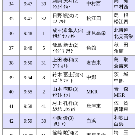
高 知
新開 天斗(2)
中村西
34
9:47
39
ｼﾝｶｲ ﾀｶﾄ
中村西
島 根
日野 颯汰(2)
松江四
35
9:47
32
ﾋﾉ ｿｳﾀ
松江四
北海道
成ヶ澤 隼人(3)
北見高栄
36
9:48
1
ﾅﾘｶﾞｻﾜ ﾊﾔﾄ
北見高栄
秋 田
飯島 新太(2)
角館
37
9:48
5
ｲｲｼﾞﾏ ｱﾗﾀ
角館
鳥 取
上田 奏和(3)
倉吉東
38
9:50
31
ｳｴﾀ ｶﾅﾄ
倉吉東
茨 城
鈴木 冨士翔(3)
中郷
39
9:54
8
ｽｽﾞｷ ﾌｼﾞﾄ
中郷
山本 壱咲(3)
青 森
40
9:55
2
MKR
ﾔﾏﾓﾄ ｲｯｻ
MKR
佐 賀
村上 孔祥(3)
唐津東
41
9:58
41
ﾑﾗｶﾐ ｺｳｼｮｳ
唐津東
和歌山
小阪 優(3)
白浜
42
9:59
30
ｺｻｶ ﾕｳ
白浜
埼 玉
篠﨑 駿翔(2)