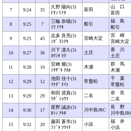
山 口
久野 陽向(3)
富田
7
9:24
35
ﾋｻﾉ ﾋﾅﾀ
富田
福 島
三輪 奈槻(3)
船引
8
9:25
7
ﾐﾜ ﾅﾂｷ
船引
宮 崎
志多 良亮(3)
宮崎大淀
9
9:25
45
ｼﾀﾞ ﾖｼｱｷ
宮崎大淀
香 川
川下 凛久(3)
土庄
10
9:27
36
ｶﾜｼﾀ ﾘｸ
土庄
群 馬
宮﨑 耀(3)
木瀬
11
9:28
10
ﾐﾔｻﾞｷ ｱｶﾙ
木瀬
千 葉
池田 佳十(3)
常盤松
12
9:29
12
ｲｹﾀﾞ ｹｲﾄ
常盤松
奈 良
和田 奨真(3)
二名
13
9:29
29
ﾜﾀﾞ ｼｮｳﾏ
二名
長 野
星野 誠歩(3)
川中島JRC
14
9:30
17
ﾎｼﾉ ｱｷﾎ
川中島JR
福 井
藤田 蒼市(3)
小浜
15
9:32
20
ﾌｼﾞﾀ ｿｳｲﾁ
小浜