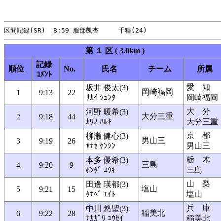
第 １ 区 ( 3.0km )
記録
順位
No.
氏名
チーム
所属
ｺﾒﾝﾄ
愛 知
坂井 俊太(3)
岡崎福岡
1
9:13
22
ｻｶｲ ｼｭﾝﾀ
岡崎福岡
大 分
河野 暖希(3)
大分三重
2
9:18
44
ｶﾜﾉ ﾊﾙｷ
大分三重
京 都
柳瀬 健心(3)
男山三
3
9:19
26
ﾔﾅｾ ｹﾝｼﾝ
男山三
栃 木
本多 優希(3)
三島
4
9:20
9
ﾎﾝﾀﾞ ﾕｳｷ
三島
山 梨
田邊 瑛都(3)
塩山
5
9:21
15
ﾀﾅﾍﾞ ｴｲﾄ
塩山
兵 庫
中川 悠聖(3)
稲美北
6
9:22
28
ﾅｶｶﾞﾜ ﾕｳｾｲ
稲美北