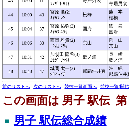
寄居男衾
43
10:00
11
ｼﾉｻﾞｷ ﾊﾔﾄ
寄居男衾
熊 本
宮原 廉(2)
松橋
44
10:00
43
ﾐﾔﾊﾗ ﾚﾝ
松橋
徳 島
宮原 佑弥(3)
国府
45
10:04
37
ﾐﾔﾊﾗ ﾕｳﾔ
国府
岡 山
西岡 雅貴(2)
京山
46
10:06
33
ﾆｼｵｶ ﾏｻｷ
京山
長 崎
加
田 隆希(3)
郷ノ浦
47
10:31
42
ｶｾﾀﾞ ﾘｭｳｷ
郷ノ浦
沖 縄
城間 太一(3)
那覇仲井真
48
10:43
47
ｼﾛﾏ ﾀｲﾁ
那覇仲井
前のリストへ
次のリストへ
競技一覧画面へ
競技一覧(開始
この画面は 男子 駅伝 第
男子 駅伝総合成績