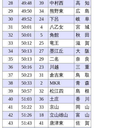
28
49:48
39
中村西
高 知
29
49:50
34
熊野東
広 島
30
49:52
24
下呂
岐 阜
31
50:01
4
八乙女
宮 城
32
50:01
5
角館
秋 田
33
50:12
25
竜王
滋 賀
34
50:13
27
墨江丘
大 阪
35
50:13
29
二名
奈 良
36
50:16
23
川越
三 重
37
50:23
31
倉吉東
鳥 取
38
50:33
2
MKR
青 森
39
50:57
32
松江四
島 根
40
51:03
36
土庄
香 川
41
51:22
33
京山
岡 山
42
51:26
18
立山雄山
富 山
43
51:43
41
唐津東
佐 賀