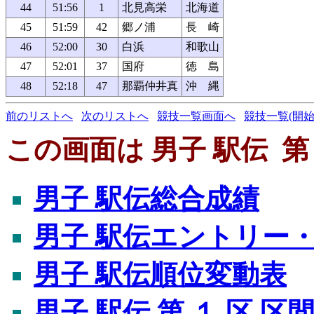
44
51:56
1
北見高栄
北海道
45
51:59
42
郷ノ浦
長 崎
46
52:00
30
白浜
和歌山
47
52:01
37
国府
徳 島
48
52:18
47
那覇仲井真
沖 縄
前のリストへ
次のリストへ
競技一覧画面へ
競技一覧(開始
この画面は 男子 駅伝 第
男子 駅伝総合成績
男子 駅伝エントリー
男子 駅伝順位変動表
男子 駅伝 第 １ 区 区