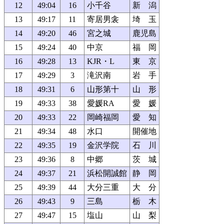
12
49:04
16
小千谷
新 潟
13
49:17
11
寄居男衾
埼 玉
14
49:20
46
宮之城
鹿児島
15
49:24
40
中京
福 岡
16
49:28
13
KJR・L
東 京
17
49:29
3
滝沢南
岩 手
18
49:31
6
山形第十
山 形
19
49:33
38
愛媛RA
愛 媛
20
49:33
22
岡崎福岡
愛 知
21
49:34
48
水口
開催地
22
49:35
19
金沢学院
石 川
23
49:36
8
中郷
茨 城
24
49:37
21
浜松開誠館
静 岡
25
49:39
44
大分三重
大 分
26
49:43
9
三島
栃 木
27
49:47
15
塩山
山 梨