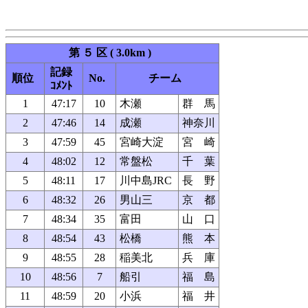
第 ５ 区 ( 3.0km )
記録
順位
No.
チーム
ｺﾒﾝﾄ
1
47:17
10
木瀬
群 馬
2
47:46
14
成瀬
神奈川
3
47:59
45
宮崎大淀
宮 崎
4
48:02
12
常盤松
千 葉
5
48:11
17
川中島JRC
長 野
6
48:32
26
男山三
京 都
7
48:34
35
富田
山 口
8
48:54
43
松橋
熊 本
9
48:55
28
稲美北
兵 庫
10
48:56
7
船引
福 島
11
48:59
20
小浜
福 井