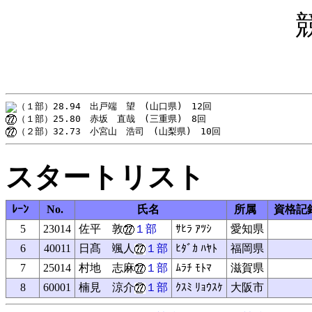
スタートリスト
ﾚｰﾝ
No.
氏名
所属
資格記
5
23014
佐平 敦
１部
ｻﾋﾗ ｱﾂｼ
愛知県
6
40011
日髙 颯人
１部
ﾋﾀﾞｶ ﾊﾔﾄ
福岡県
7
25014
村地 志麻
１部
ﾑﾗﾁ ﾓﾄﾏ
滋賀県
8
60001
楠見 涼介
１部
ｸｽﾐ ﾘｮｳｽｹ
大阪市