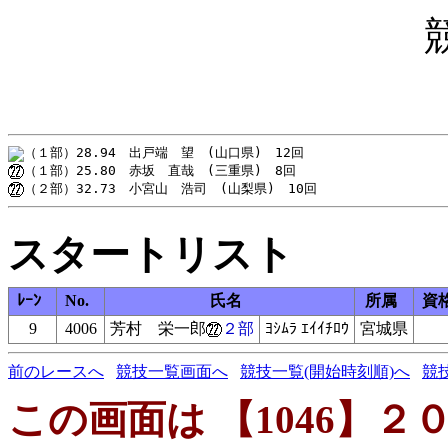
スタートリスト
ﾚｰﾝ
No.
氏名
所属
資
9
4006
芳村 栄一郎
２部
ﾖｼﾑﾗ ｴｲｲﾁﾛｳ
宮城県
前のレースへ
競技一覧画面へ
競技一覧(開始時刻順)へ
競
この画面は 【1046】