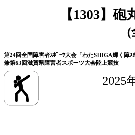
【1303】
(
第24回全国障害者ｽﾎﾟｰﾂ大会「わたSHIGA輝く障ｽﾎ
兼第63回滋賀県障害者スポーツ大会陸上競技
2025