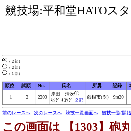
競技場:平和堂HATOス
順位
試順
No.
氏名
所属
記録
岸田 清次
1
2
2203
彦根市(※)
9m20
ｷｼﾀﾞ ｷﾖﾂｸﾞ
２部
前のレースへ
次のレースへ
競技一覧画面へ
競技一覧(開始
この画面は 【1303】