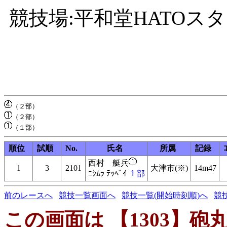
競技場:平和堂HATOス
順位
試順
No.
氏名
所属
記録
西村 艇兵
1
3
2101
大津市(※)
14m47
ﾆｼﾑﾗ ﾃｯﾍﾟｲ
１部
前のレースへ
競技一覧画面へ
競技一覧(開始時刻順)へ
競
この画面は 【1303】