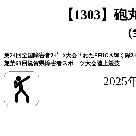
【1303】
(
第24回全国障害者ｽﾎﾟｰﾂ大会「わたSHIGA輝く障ｽﾎ
兼第63回滋賀県障害者スポーツ大会陸上競技
2025