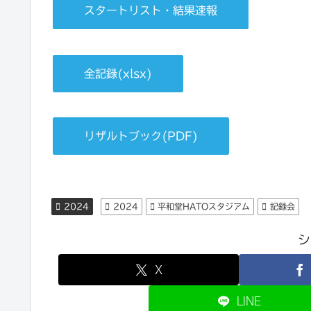
スタートリスト・結果速報
全記録(xlsx)
リザルトブック(PDF)
2024
2024
平和堂HATOスタジアム
記録会
シ
X
LINE