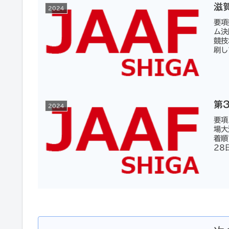
滋
2024
要項
ム決
競技
刷し
第
2024
要項
場大
着順
28