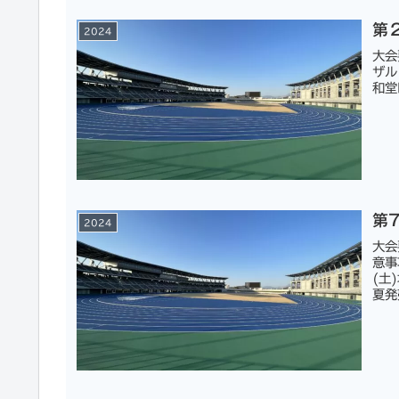
第
2024
大会
ザル
和堂
第
2024
大会
意事
(土
夏発売