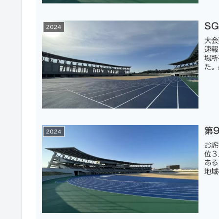
S
2024
大会
速報
場所
た。
第
2024
お詫
位３
ある
地域