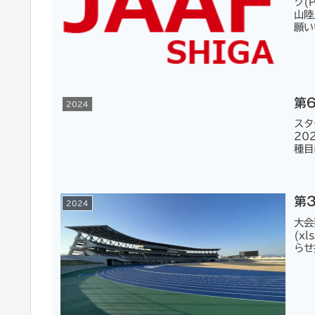
ク(
山陸
願い
第
2024
スタ
20
種目
第
2024
大会
(x
らせ