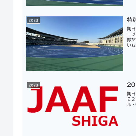
特
2023
期日
ーツ
録が
いも
2
2023
期日
２２
ル・