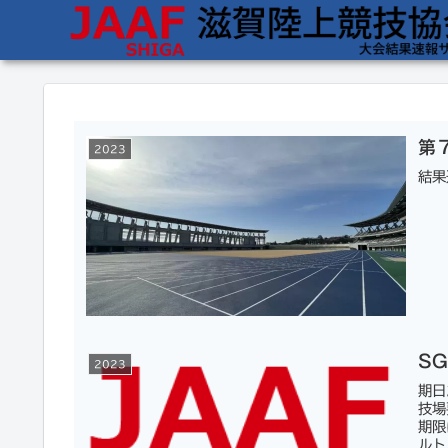
第
2023
結果
S
2023
期日
技場
期限
ルト