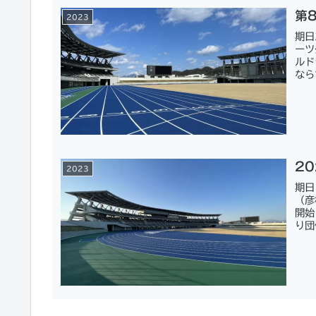
第
2023
期日
ーツ
ルド
なら
2
2023
期日
（彦
開
り団