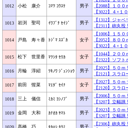
1012
小松 康介
ｺﾏﾂ ｺｳｽｹ
男子
【2088】１０
【3022】４×
【1312】ジャ
岩渕 聖司
男子
1013
ｲﾜﾌﾞﾁ ｾｲｼﾞ
【2311】砲丸
【1006】１５
1014
戸島 寿々香
ﾄｼﾞﾏ ｽｽﾞｶ
女子
【2052】８０
【3022】４×
【1044】２０
松下 世里香
女子
1015
ﾏﾂｼﾀ ｾﾘｶ
【2322】ソフ
【2025】５０
月輪 淳紹
男子
1016
ﾂｷﾉﾜ ｼﾞｭﾝｼｮｳ
【2121】スラ
【2027】５０
前田 惺菜
女子
1017
ﾏｴﾀﾞ ｾｲﾅ
【2120】スラ
【2006】５０
三上 儀信
男子
1018
ﾐｶﾐ ﾖｼﾉﾌﾞ
【3207】立幅
【2023】５０
金岡 大和
男子
1019
ｶﾅｵｶ ﾔﾏﾄ
【3207】立幅
【2306】砲丸
髙橋 巧
男子
1020
ﾀｶﾊｼ ﾀｸﾐ