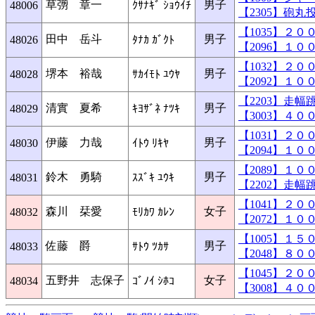
草彅 章一
男子
48006
ｸｻﾅｷﾞ ｼｮｳｲﾁ
【2305】砲
【1035】２
田中 岳斗
男子
48026
ﾀﾅｶ ｶﾞｸﾄ
【2096】１
【1032】２
堺本 裕哉
男子
48028
ｻｶｲﾓﾄ ﾕｳﾔ
【2092】１
【2203】走
清實 夏希
男子
48029
ｷﾖｻﾞﾈ ﾅﾂｷ
【3003】４
【1031】２
伊藤 力哉
男子
48030
ｲﾄｳ ﾘｷﾔ
【2094】１
【2089】１
鈴木 勇騎
男子
48031
ｽｽﾞｷ ﾕｳｷ
【2202】走
【1041】２
森川 栞愛
女子
48032
ﾓﾘｶﾜ ｶﾚﾝ
【2072】１
【1005】１
佐藤 爵
男子
48033
ｻﾄｳ ﾂｶｻ
【2048】８
【1045】２
五野井 志保子
女子
48034
ｺﾞﾉｲ ｼﾎｺ
【3008】４