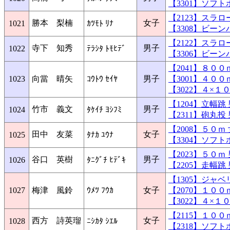
【3301】ソフ
【2123】スラ
勝本 梨楠
女子
1021
ｶﾂﾓﾄ ﾘﾅ
【3308】ビー
【2122】スラ
寺下 知秀
男子
1022
ﾃﾗｼﾀ ﾄﾓﾋﾃﾞ
【3306】ビー
【2041】８０
1023
向當 晴矢
ｺｳﾄｳ ｾｲﾔ
男子
【3001】４０
【3022】４×
【1204】立幅
竹市 義文
男子
1024
ﾀｹｲﾁ ﾖｼﾌﾐ
【2311】砲丸
【2008】５０
田中 友菜
女子
1025
ﾀﾅｶ ﾕｳﾅ
【3304】ソフ
【2023】５０
谷口 英樹
男子
1026
ﾀﾆｸﾞﾁ ﾋﾃﾞｷ
【2205】走幅
【1305】ジャ
1027
梅津 風鈴
ｳﾒﾂ ﾌｳｶ
女子
【2070】１０
【3022】４×
【2115】１０
西方 詩英瑠
女子
1028
ﾆｼｶﾀ ｼｴﾙ
【2318】ソフ