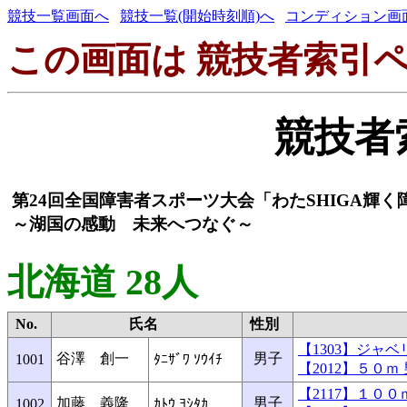
競技一覧画面へ
競技一覧(開始時刻順)へ
コンディション画
この画面は 競技者索引ペ
競技者
第24回全国障害者スポーツ大会「わたSHIGA輝
～湖国の感動 未来へつなぐ～
北海道 28人
No.
氏名
性別
【1303】ジャ
谷澤 創一
男子
1001
ﾀﾆｻﾞﾜ ｿｳｲﾁ
【2012】５０
【2117】１０
加藤 義隆
男子
1002
ｶﾄｳ ﾖｼﾀｶ