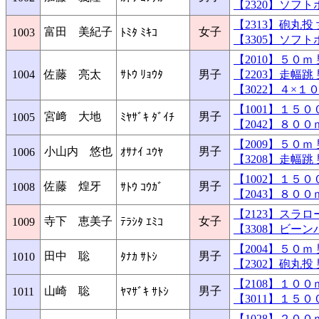
【2320】ソフ
【2313】砲丸
富田 美紀子
女子
1003
ﾄﾐﾀ ﾐｷｺ
【3305】ソフ
【2010】５０
1004
佐藤 亮太
ｻﾄｳ ﾘｮｳﾀ
男子
【2203】走幅
【3022】４×
【1001】１５
宮﨑 大地
男子
1005
ﾐﾔｻﾞｷ ﾀﾞｲﾁ
【2042】８０
【2009】５０
小山内 悠也
男子
1006
ｵｻﾅｲ ﾕｳﾔ
【3208】走幅
【1002】１５
佐藤 煌牙
男子
1008
ｻﾄｳ ｺｳｶﾞ
【2043】８０
【2123】スラ
寺下 恵美子
女子
1009
ﾃﾗｼﾀ ｴﾐｺ
【3308】ビー
【2004】５０
田中 聡
男子
1010
ﾀﾅｶ ｻﾄｼ
【2302】砲丸
【2108】１０
山崎 聡
男子
1011
ﾔﾏｻﾞｷ ｻﾄｼ
【3011】１５
【1028】２０