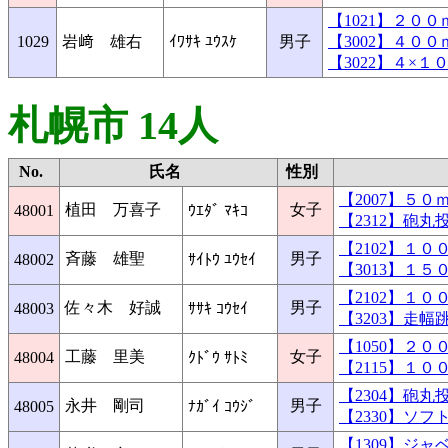
【1021】２０
1029
岩﨑 雄右
ｲﾜｻｷ ﾕｳｽｹ
男子
【3002】４０
【3022】４×
札幌市 14人
No.
氏名
性別
【2007】５
植田 万喜子
女子
48001
ｳｴﾀﾞ ﾏｷｺ
【2312】砲
【2102】１
斉藤 雄聖
男子
48002
ｻｲﾄｳ ﾕｳｾｲ
【3013】１
【2102】１
佐々木 好誠
男子
48003
ｻｻｷ ｺｳｾｲ
【3203】走
【1050】２
工藤 里美
女子
48004
ｸﾄﾞｳ ｻﾄﾐ
【2115】１
【2304】砲
永井 剛司
男子
48005
ﾅｶﾞｲ ｺｳｼﾞ
【2330】ソ
【1309】ジ