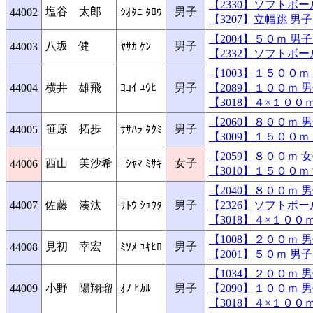
【2330】ソフトボ
塩谷 太郎
男子
44002
ｼｵﾀﾆ ﾀﾛｳ
【3207】立幅跳 
【2004】５０ｍ 
八坂 健
男子
44003
ﾔｻｶ ｹﾝ
【2332】ソフトボ
【1003】１５００
44004
横井 雄飛
ﾖｺｲ ﾕｳﾋ
男子
【2089】１００ｍ
【3018】４×１０
【2060】８００ｍ
笹原 拓歩
男子
44005
ｻｻﾊﾗ ﾀｸﾐ
【3009】１５００
【2059】８００ｍ
西山 美沙希
女子
44006
ﾆｼﾔﾏ ﾐｻｷ
【3010】１５００
【2040】８００ｍ
44007
佐藤 湊汰
ｻﾄｳ ｼｭｳﾀ
男子
【2326】ソフトボ
【3018】４×１０
【1008】２００ｍ
見初 幸宏
男子
44008
ﾐｿﾒ ﾕｷﾋﾛ
【2001】５０ｍ 
【1034】２００ｍ
44009
小野 陽翔瑠
ｵﾉ ﾋｶﾙ
男子
【2090】１００ｍ
【3018】４×１０