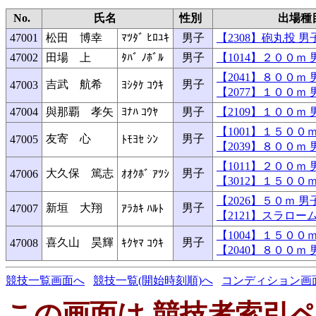
No.
氏名
性別
出場種
47001
松田 博幸
ﾏﾂﾀﾞ ﾋﾛﾕｷ
男子
【2308】砲丸投
47002
田場 上
ﾀﾊﾞ ﾉﾎﾞﾙ
男子
【1014】２００
【2041】８００
吉武 航希
男子
47003
ﾖｼﾀｹ ｺｳｷ
【2077】１００
47004
與那覇 孝矢
ﾖﾅﾊ ｺｳﾔ
男子
【2109】１００
【1001】１５０
友寄 心
男子
47005
ﾄﾓﾖｾ ｼﾝ
【2039】８００
【1011】２００
大久保 篤志
男子
47006
ｵｵｸﾎﾞ ｱﾂｼ
【3012】１５０
【2026】５０ｍ
新垣 大翔
男子
47007
ｱﾗｶｷ ﾊﾙﾄ
【2121】スラロ
【1004】１５０
喜久山 昊輝
男子
47008
ｷｸﾔﾏ ｺｳｷ
【2040】８００
競技一覧画面へ
競技一覧(開始時刻順)へ
コンディション画
この画面は 競技者索引ペ