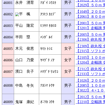
【1012】２０
永井 湧育
男子
46001
ﾅｶﾞｲ ﾕｳｽｹ
【2029】５０
【1049】２０
平 楓
男子
46002
ｱﾗﾋﾗ ｶｴﾃﾞ
【2061】８０
【2001】５０
平山 隆宏
男子
46003
ﾋﾗﾔﾏ ﾀｶﾋﾛ
【3201】走幅
【2005】５０
半田 塁
男子
46004
ﾊﾝﾀﾞ ﾙｲ
【2306】砲丸
【2309】砲丸
木元 俊恵
女子
46005
ｷﾓﾄ ﾄｼｴ
【2315】ソフ
【2105】１０
山口 乃愛
女子
46006
ﾔﾏｸﾞﾁ ﾉｱ
【3204】走幅
【2312】砲丸
濱口 良子
女子
46007
ﾊﾏｸﾞﾁ ﾘｮｳｺ
【2333】ソフ
【1026】２０
46008
中島 冬矢
ﾅｶｼﾏ ﾄｳﾔ
男子
【2085】１０
【3022】４×
【2012】５０
46009
鬼塚 康紀
ｵﾆﾂｶ ｺｳｷ
男子
【2210】立幅