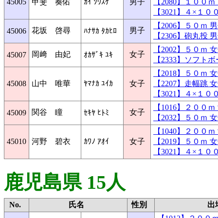
45005
甲斐 奏佑
ｶｲ ｿｳｽｹ
男子
【2080】１００
【3021】４×１
【2006】５０ｍ
花坂 啓尋
男子
45006
ﾊﾅｻｶ ﾀｶﾋﾛ
【2306】砲丸投
【2002】５０ｍ
岡﨑 由妃
女子
45007
ｵｶｻﾞｷ ﾕｷ
【2333】ソフト
【2018】５０ｍ
45008
山中 唯華
ﾔﾏﾅｶ ﾕｲｶ
女子
【2207】走幅跳
【3021】４×１
【1016】２００
関谷 瞳
女子
45009
ｾｷﾔ ﾋﾄﾐ
【2032】５０ｍ
【1040】２００
45010
河野 碧衣
ｶﾜﾉ ｱｵｲ
女子
【2019】５０ｍ
【3021】４×１
鹿児島県 15人
No.
氏名
性別
出