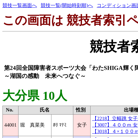
競技一覧画面へ
競技一覧(開始時刻順)へ
コンディション画
この画面は 競技者索引ペ
競技者
第24回全国障害者スポーツ大会「わたSHIGA輝
～湖国の感動 未来へつなぐ～
大分県 10人
No.
氏名
性別
出場
【2218】立幅跳 
44001
堀 真菜美
ﾎﾘ ﾏﾅﾐ
女子
【3007】４００ｍ
【3018】４×１０