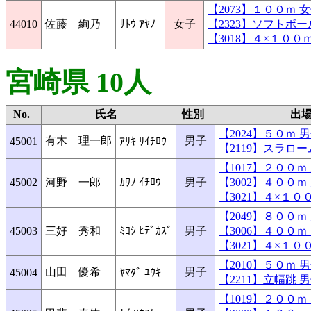
【2073】１００ｍ
44010
佐藤 絢乃
ｻﾄｳ ｱﾔﾉ
女子
【2323】ソフトボ
【3018】４×１０
宮崎県 10人
No.
氏名
性別
出
【2024】５０ｍ
有木 理一郎
男子
45001
ｱﾘｷ ﾘｲﾁﾛｳ
【2119】スラロ
【1017】２００
45002
河野 一郎
ｶﾜﾉ ｲﾁﾛｳ
男子
【3002】４００
【3021】４×１
【2049】８００
45003
三好 秀和
ﾐﾖｼ ﾋﾃﾞｶｽﾞ
男子
【3006】４００
【3021】４×１
【2010】５０ｍ
山田 優希
男子
45004
ﾔﾏﾀﾞ ﾕｳｷ
【2211】立幅跳
【1019】２００