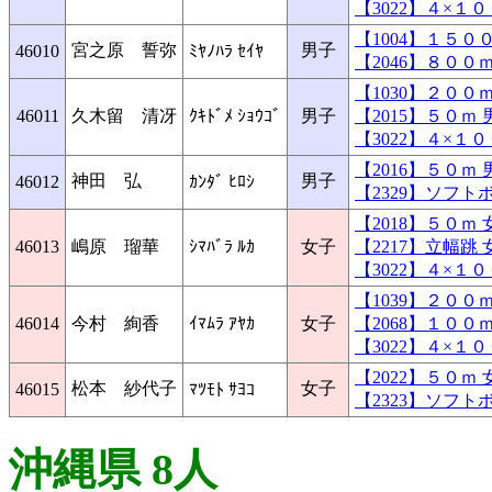
【3022】４×
【1004】１５
宮之原 誓弥
男子
46010
ﾐﾔﾉﾊﾗ ｾｲﾔ
【2046】８０
【1030】２０
46011
久木留 清冴
ｸｷﾄﾞﾒ ｼｮｳｺﾞ
男子
【2015】５０
【3022】４×
【2016】５０
神田 弘
男子
46012
ｶﾝﾀﾞ ﾋﾛｼ
【2329】ソフ
【2018】５０
46013
嶋原 瑠華
ｼﾏﾊﾞﾗ ﾙｶ
女子
【2217】立幅
【3022】４×
【1039】２０
46014
今村 絢香
ｲﾏﾑﾗ ｱﾔｶ
女子
【2068】１０
【3022】４×
【2022】５０
松本 紗代子
女子
46015
ﾏﾂﾓﾄ ｻﾖｺ
【2323】ソフ
沖縄県 8人