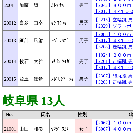
20011
加藤 輝
ｶﾄｳ ﾃﾙ
男子
【2042】８００
【3017】４×１
【2215】立幅跳
喜多 由幸
男子
20012
ｷﾀ ﾖｼﾕｷ
【2329】ソフト
【2088】１００
20013
阿部 風駕
ｱﾍﾞ ﾌｳｶﾞ
男子
【3017】４×１
【3208】走幅跳
【1024】２００
20014
牧石 大雅
ﾏｷｲｼ ﾀｲｶﾞ
男子
【2201】走幅跳
【3017】４×１
【2307】砲丸投
登玉 優希
男子
20015
ﾉﾎﾞﾘﾀﾏ ﾕｳｷ
【3203】走幅跳
岐阜県 13人
No.
氏名
性別
【2067】１００
21001
山田 和奏
ﾔﾏﾀﾞ ﾜｶﾅ
女子
【3007】４００