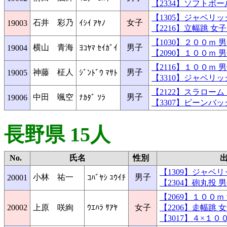
【2334】ソフトボ
【1305】ジャベリ
石井 彩乃
女子
19003
ｲｼｲ ｱﾔﾉ
【2216】立幅跳 
【1030】２００ｍ
横山 青海
男子
19004
ﾖｺﾔﾏ ｾｲｶﾞｲ
【2090】１００ｍ
【2116】１００ｍ
神藤 柾人
男子
19005
ｼﾞﾝﾄﾞｳ ﾏｻﾄ
【3310】ジャベリ
【2122】スラロー
中田 颯空
男子
19006
ﾅｶﾀﾞ ｿﾗ
【3307】ビーンバ
長野県 15人
No.
氏名
性別
【1309】ジャベ
小林 祐一
男子
20001
ｺﾊﾞﾔｼ ﾕｳｲﾁ
【2304】砲丸投
【2069】１００
20002
上原 咲絢
ｳｴﾊﾗ ｻｱﾔ
女子
【2206】走幅跳
【3017】４×１