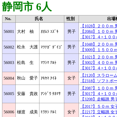
静岡市 6人
No.
氏名
性別
出場
【1028】２００
56001
大村 柚
ｵｵﾑﾗ ﾕｽﾞｷ
男子
【2084】１００
【3017】４×１０
【1048】２００
松永 大護
男子
56002
ﾏﾂﾅｶﾞ ﾀﾞｲｺﾞ
【3009】１５０
【1021】２００
56003
松島 生
ﾏﾂｼﾏ ﾅﾙﾄ
男子
【3002】４００
【3017】４×１０
【2120】スラロ
秋山 愛子
女子
56004
ｱｷﾔﾏ ｱｲﾈ
【2318】ソフト
【2087】１００
56005
安藤 貴政
ｱﾝﾄﾞｳ ﾀｶﾏｻ
男子
【3017】４×１０
【3208】走幅跳
【2017】５０ｍ
56006
樋渡 成美
ﾋﾜﾀｼ ﾅﾙﾐ
女子
【2217】立幅跳