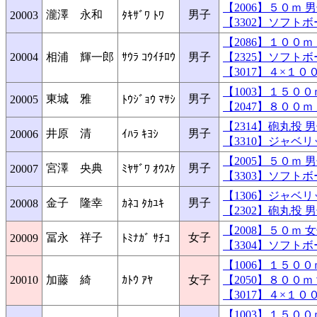
【2006】５０ｍ
瀧澤 永和
男子
20003
ﾀｷｻﾞﾜ ﾄﾜ
【3302】ソフト
【2086】１００
20004
相浦 輝一郎
ｻｳﾗ ｺｳｲﾁﾛｳ
男子
【2325】ソフト
【3017】４×１
【1003】１５０
東城 雅
男子
20005
ﾄｳｼﾞｮｳ ﾏｻｼ
【2047】８００
【2314】砲丸投
井原 清
男子
20006
ｲﾊﾗ ｷﾖｼ
【3310】ジャベ
【2005】５０ｍ
宮澤 央典
男子
20007
ﾐﾔｻﾞﾜ ｵｳｽｹ
【3303】ソフト
【1306】ジャベ
金子 隆幸
男子
20008
ｶﾈｺ ﾀｶﾕｷ
【2302】砲丸投
【2008】５０ｍ
冨永 祥子
女子
20009
ﾄﾐﾅｶﾞ ｻﾁｺ
【3304】ソフト
【1006】１５０
20010
加藤 綺
ｶﾄｳ ｱﾔ
女子
【2050】８００
【3017】４×１
【1003】１５０