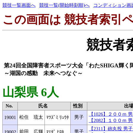
競技一覧画面へ
競技一覧(開始時刻順)へ
コンディション画
この画面は 競技者索引ペ
競技者
第24回全国障害者スポーツ大会「わたSHIGA輝
～湖国の感動 未来へつなぐ～
山梨県 6人
No.
氏名
性別
出
【1026】２００ｍ
松住 琉太
男子
19001
ﾏﾂｽﾞﾐ ﾘｭｳﾀ
【2082】１００ｍ
【2311】砲丸投 
前田 広輝
男子
19002
ﾏｴﾀﾞ ﾋﾛｷ