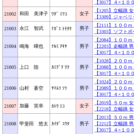
【3017】４×１
【1205】立幅跳
和田 美津子
女子
21002
ﾜﾀﾞ ﾐﾂｺ
【3309】ジャベ
【2111】１００
永江 智武
男子
21003
ﾅｶﾞｴ ﾄﾓﾀｹ
【3303】ソフト
【2084】１００
21004
鳴海 暉也
ﾅﾙﾐ ｱｷﾔ
男子
【2203】走幅跳
【3017】４×１
【1028】２００
21005
上口 陸
ｶﾐｸﾞﾁ ﾘｸ
男子
【2088】１００
【3017】４×１
【1024】２００
21006
山村 蒼空
ﾔﾏﾑﾗ ｿﾗ
男子
【2089】１００
【3017】４×１
【2019】５０ｍ
加藤 笑幸
女子
21007
ｶﾄｳ ｴｺ
【2218】立幅跳
【2013】５０ｍ
21008
甲斐田 悠太
ｶｲﾀﾞ ﾕｳﾀ
男子
【2212】立幅跳
【3017】４×１