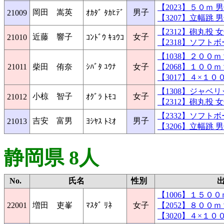
【2023】５０ｍ
岡田 嵩英
男子
21009
ｵｶﾀﾞ ﾀｶﾋﾃﾞ
【3207】立幅跳
【2312】砲丸投
近藤 響子
女子
21010
ｺﾝﾄﾞｳ ｷｮｳｺ
【2318】ソフト
【1038】２００
21011
柴田 侑奈
ｼﾊﾞﾀ ﾕｳﾅ
女子
【2068】１００
【3017】４×１
【1308】ジャベ
小椋 智子
女子
21012
ｵｸﾞﾗ ﾄﾓｺ
【2312】砲丸投
【2332】ソフト
吉安 富男
男子
21013
ﾖｼﾔｽ ﾄﾐｵ
【3206】立幅跳
静岡県 8人
No.
氏名
性別
【1006】１５０
22001
増田 吏峯
ﾏｽﾀﾞ ﾘﾈ
女子
【2052】８００
【3020】４×１