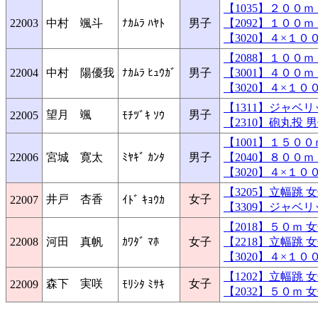
【1035】２００
22003
中村 颯斗
ﾅｶﾑﾗ ﾊﾔﾄ
男子
【2092】１００
【3020】４×１
【2088】１００
22004
中村 陽優我
ﾅｶﾑﾗ ﾋｭｳｶﾞ
男子
【3001】４００
【3020】４×１
【1311】ジャベ
望月 颯
男子
22005
ﾓﾁﾂﾞｷ ｿｳ
【2310】砲丸投
【1001】１５０
22006
宮城 寛太
ﾐﾔｷﾞ ｶﾝﾀ
男子
【2040】８００
【3020】４×１
【3205】立幅跳
井戸 杏香
女子
22007
ｲﾄﾞ ｷｮｳｶ
【3309】ジャベ
【2018】５０ｍ
22008
河田 真帆
ｶﾜﾀﾞ ﾏﾎ
女子
【2218】立幅跳
【3020】４×１
【1202】立幅跳
森下 実咲
女子
22009
ﾓﾘｼﾀ ﾐｻｷ
【2032】５０ｍ