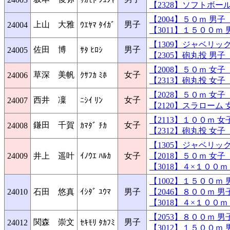
【2328】ソフトボ
【2004】５０ｍ 男
上山 大雅
男子
24004
ｳｴﾔﾏ ﾀｲｶﾞ
【3011】１５００
【1309】ジャベリ
佐田 博
男子
24005
ｻﾀ ﾋﾛｼ
【2305】砲丸投 男
【2008】５０ｍ 女
草深 美帆
女子
24006
ｸｻﾌｶ ﾐﾎ
【2313】砲丸投 女
【2028】５０ｍ 女
西井 凜
女子
24007
ﾆｼｲ ﾘﾝ
【2120】スラロー
【2113】１００ｍ 
鎌田 千賀
女子
24008
ｶﾏﾀﾞ ﾁｶ
【2312】砲丸投 女
【1305】ジャベリ
24009
井上 遥叶
ｲﾉｳｴ ﾊﾙｶ
女子
【2018】５０ｍ 女
【3018】４×１００
【1002】１５００
24010
石田 悠真
ｲｼﾀﾞ ﾕｳﾏ
男子
【2046】８００ｍ 
【3018】４×１００
【2053】８００ｍ 
関森 崇文
男子
24012
ｾｷﾓﾘ ﾀｶﾌﾐ
【3012】１５００