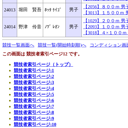
【2056】８００ｍ 
堀田 賢吾
男子
24013
ﾎｯﾀ ｹｲｺﾞ
【3013】１５００
【1029】２００ｍ 
24014
野津 伶音
ﾉﾂﾞ ﾚｵﾝ
男子
【2093】１００ｍ 
【3018】４×１００
競技一覧画面へ
競技一覧(開始時刻順)へ
コンディション画
この画面は 競技者索引ページ12 です。
競技者索引ページ（トップ）
競技者索引ページ:1
競技者索引ページ:2
競技者索引ページ:3
競技者索引ページ:4
競技者索引ページ:5
競技者索引ページ:6
競技者索引ページ:7
競技者索引ページ:8
競技者索引ページ:9
競技者索引ページ:10