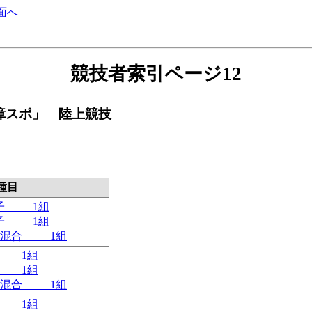
面へ
競技者索引ページ12
く障スポ」 陸上競技
種目
女子 1組
女子 1組
ｍ 混合 1組
子 1組
子 1組
ｍ 混合 1組
子 1組