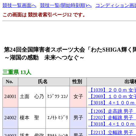
競技一覧画面へ
競技一覧(開始時刻順)へ
コンディション画
この画面は 競技者索引ページ12 です。
第24回全国障害者スポーツ大会「わたSHIGA輝
～湖国の感動 未来へつなぐ～
三重県 13人
No.
氏名
性別
出場
【1039】２００ｍ 
24001
土面 心乃
ﾋｼﾞﾂﾗ ｺｺﾉ
女子
【2069】１００ｍ 
【3018】４×１００
【1206】走高跳 男
24002
榎本 聖
ｴﾉﾓﾄ ﾋｼﾞﾘ
男子
【2202】走幅跳 男
【3018】４×１００
【2213】立幅跳 男
坂本 俊弥
男子
24003
ｻｶﾓﾄ ｼｭﾝﾔ