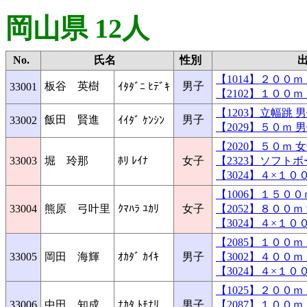
岡山県 12人
No.
氏名
性別
【1014】２００
板谷 英樹
男子
33001
ｲﾀﾀﾞﾆ ﾋﾃﾞｷ
【2102】１００
【1203】立幅跳
飯田 賢進
男子
33002
ｲｲﾀﾞ ｹﾝｼﾝ
【2029】５０ｍ
【2020】５０ｍ
33003
堀 玲那
ﾎﾘ ﾚｲﾅ
女子
【2323】ソフト
【3024】４×１
【1006】１５０
33004
熊原 弓叶里
ｸﾏﾊﾗ ﾕｶﾘ
女子
【2052】８００
【3024】４×１
【2085】１００
33005
岡田 海輝
ｵｶﾀﾞ ｶｲｷ
男子
【3002】４００
【3024】４×１
【1025】２００
33006
中田 知成
ﾅｶﾀ ﾄﾓﾅﾘ
男子
【2087】１００