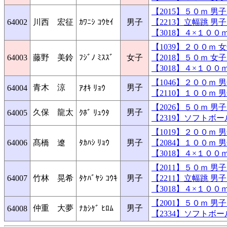
【2015】５０ｍ 
64002
川西 宏征
ｶﾜﾆｼ ｺｳｾｲ
男子
【2213】立幅跳 
【3018】４×１０
【1039】２００ｍ
64003
藤野 美鈴
ﾌｼﾞﾉ ﾐｽｽﾞ
女子
【2018】５０ｍ 
【3018】４×１０
【1046】２００ｍ
青木 涼
男子
64004
ｱｵｷ ﾘｮｳ
【2110】１００ｍ
【2026】５０ｍ 
久保 龍太
男子
64005
ｸﾎﾞ ﾘｭｳﾀ
【2319】ソフトボ
【1019】２００ｍ
64006
髙橋 遼
ﾀｶﾊｼ ﾘｮｳ
男子
【2084】１００ｍ
【3018】４×１０
【2011】５０ｍ 
64007
竹林 晃希
ﾀｹﾊﾞﾔｼ ｺｳｷ
男子
【2211】立幅跳 
【3018】４×１０
【2001】５０ｍ 
仲重 大夢
男子
64008
ﾅｶｼｹﾞ ﾋﾛﾑ
【2334】ソフトボ