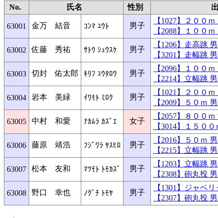
No.
氏名
性別
【1027】２００
金万 結音
男子
63001
ｺﾝﾏ ﾕｳﾄ
【2088】１００
【1206】走高跳
佐藤 秀祐
男子
63002
ｻﾄｳ ｼｭｳｽｹ
【3201】走幅跳
【2096】１００
切封 佑太郎
男子
63003
ｷﾘﾌ ﾕｳﾀﾛｳ
【2214】立幅跳
【1021】２００
岩本 美緑
男子
63004
ｲﾜﾓﾄ ﾐﾛｸ
【2009】５０ｍ
【2057】８００
中村 和愛
女子
63005
ﾅｶﾑﾗ ｶｽﾞｴ
【3014】１５０
【2016】５０ｍ
藤原 靖浩
男子
63006
ﾌｼﾞﾜﾗ ﾔｽﾋﾛ
【2215】立幅跳
【1203】立幅跳
松本 友和
男子
63007
ﾏﾂﾓﾄ ﾄﾓｶｽﾞ
【2308】砲丸投
【1301】ジャベ
野口 幸也
男子
63008
ﾉｸﾞﾁ ﾄﾓﾔ
【2307】砲丸投