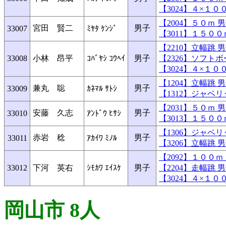
【3024】４×１
【2004】５０ｍ
宮田 賢二
男子
33007
ﾐﾔﾀ ｹﾝｼﾞ
【3011】１５０
【2210】立幅跳
33008
小林 昂平
ｺﾊﾞﾔｼ ｺｳﾍｲ
男子
【2326】ソフト
【3024】４×１
【1204】立幅跳
兼丸 聡
男子
33009
ｶﾈﾏﾙ ｻﾄｼ
【1312】ジャベ
【2031】５０ｍ
安藤 久志
男子
33010
ｱﾝﾄﾞｳ ﾋｻｼ
【3013】１５０
【1306】ジャベ
赤岩 稔
男子
33011
ｱｶｲﾜ ﾐﾉﾙ
【3206】立幅跳
【2092】１００
33012
下河 英右
ｼﾓｶﾜ ｴｲｽｹ
男子
【2204】走幅跳
【3024】４×１
岡山市 8人