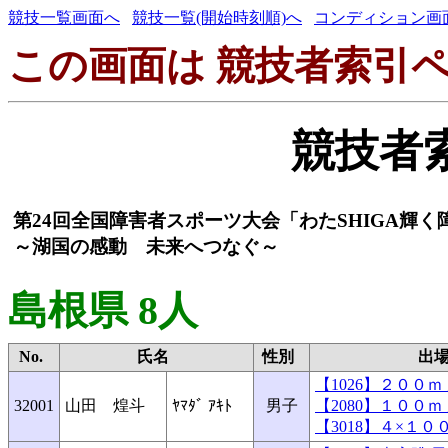
競技一覧画面へ
競技一覧(開始時刻順)へ
コンディション画
この画面は 競技者索引ペ
競技者
第24回全国障害者スポーツ大会「わたSHIGA輝
～湖国の感動 未来へつなぐ～
島根県 8人
No.
氏名
性別
出
【1026】２００
32001
山田 煌斗
ﾔﾏﾀﾞ ｱｷﾄ
男子
【2080】１００
【3018】４×１