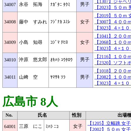
【1307】ジャ
永谷 拓海
男子
34007
ﾅｶﾞﾀﾆ ﾀｸﾐ
【2023】５０
【2019】５０
34008
藤中 すみれ
ﾌｼﾞﾅｶ ｽﾐﾚ
女子
【3007】４０
【3023】４×
【1041】２０
34009
小島 知尋
ｺｼﾞﾏ ﾁﾋﾛ
女子
【2068】１０
【3023】４×
【2116】１０
沖原 悠太郎
男子
34010
ｵｷﾊﾗ ﾕｳﾀﾛｳ
【2320】ソフ
【1018】２０
34011
山﨑 空
ﾔﾏｻｷ ｿﾗ
男子
【2082】１０
【3023】４×
広島市 8人
No.
氏名
性別
出場
【1205】立幅跳 
三原 にこ
女子
64001
ﾐﾊﾗ ﾆｺ
【2002】５０ｍ 