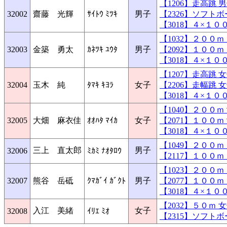
【1206】走高跳
32002
齋藤 光輝
ｻｲﾄｳ ﾐﾂｷ
男子
【2326】ソフト
【3018】４×１
【1032】２００
32003
金築 勇太
ｶﾈﾂｷ ﾕｳﾀ
男子
【2092】１００
【3018】４×１
【1207】走高跳
32004
玉木 純
ﾀﾏｷ ｷﾖﾗ
女子
【2206】走幅跳
【3018】４×１
【1040】２００
32005
大畑 麻衣佳
ｵｵﾊﾀ ﾏｲｶ
女子
【2071】１００
【3018】４×１
【1049】２００
三上 直太郎
男子
32006
ﾐｶﾐ ﾅｵﾀﾛｳ
【2117】１００
【1023】２００
32007
熊谷 岳砥
ｸﾏｶﾞｲ ｶﾞｸﾄ
男子
【2077】１００
【3018】４×１
【2032】５０ｍ
入江 美緒
女子
32008
ｲﾘｴ ﾐｵ
【2315】ソフト