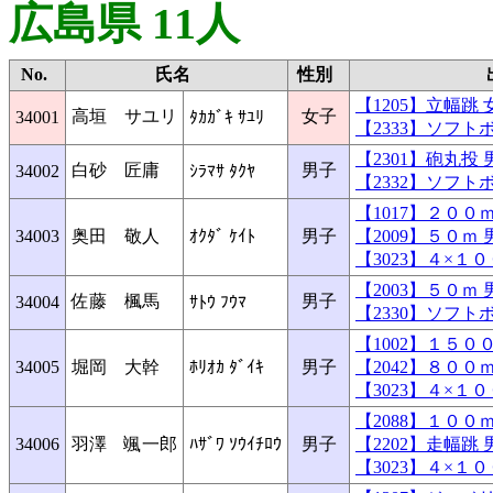
広島県 11人
No.
氏名
性別
【1205】立幅
高垣 サユリ
女子
34001
ﾀｶｶﾞｷ ｻﾕﾘ
【2333】ソフ
【2301】砲丸
白砂 匠庸
男子
34002
ｼﾗﾏｻ ﾀｸﾔ
【2332】ソフ
【1017】２０
34003
奥田 敬人
ｵｸﾀﾞ ｹｲﾄ
男子
【2009】５０
【3023】４×
【2003】５０
佐藤 楓馬
男子
34004
ｻﾄｳ ﾌｳﾏ
【2330】ソフ
【1002】１５
34005
堀岡 大幹
ﾎﾘｵｶ ﾀﾞｲｷ
男子
【2042】８０
【3023】４×
【2088】１０
34006
羽澤 颯一郎
ﾊｻﾞﾜ ｿｳｲﾁﾛｳ
男子
【2202】走幅
【3023】４×